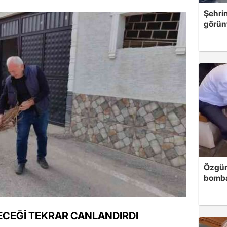
Şehri
görün
Özgür
bomb
NECEĞİ TEKRAR CANLANDIRDI