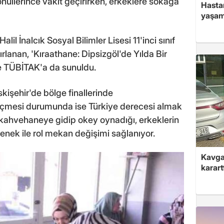
llerince vakit geçirirken, erkeklere sokağa
Hasta
yaşam
il İnalcık Sosyal Bilimler Lisesi 11'inci sınıf
rlanan, 'Kıraathane: Dipsizgöl'de Yılda Bir
le TÜBİTAK'a da sunuldu.
kişehir'de bölge finallerinde
eçmesi durumunda ise Türkiye derecesi almak
 kahvehaneye gidip okey oynadığı, erkeklerin
lenek ile rol mekan değişimi sağlanıyor.
Kavga 
karart