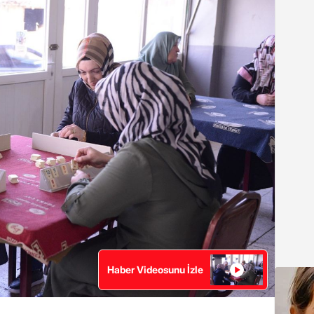
Haber Videosunu İzle