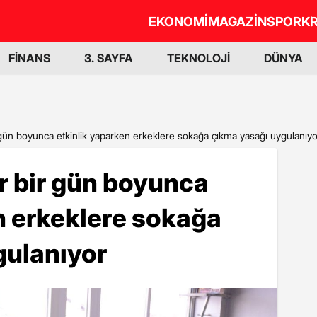
EKONOMİ
MAGAZİN
SPOR
KR
FİNANS
3. SAYFA
TEKNOLOJİ
DÜNYA
 gün boyunca etkinlik yaparken erkeklere sokağa çıkma yasağı uygulanıyo
r bir gün boyunca
n erkeklere sokağa
gulanıyor