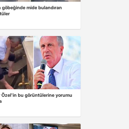
n göbeğinde mide bulandıran
tüler
 Özel'in bu görüntülerine yorumu
a