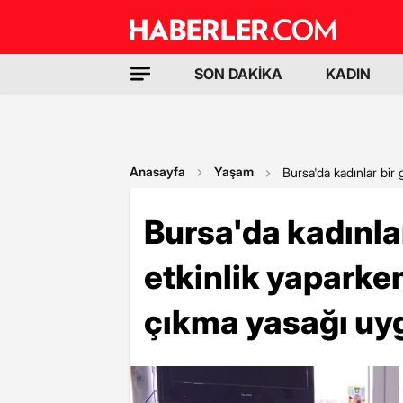
SON DAKİKA
KADIN
Anasayfa
Yaşam
Bursa'da kadınlar bir
Bursa'da kadınla
etkinlik yaparke
çıkma yasağı uy