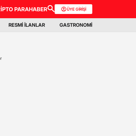
İPTO PARA
HABER
ÜYE GİRİŞİ
RESMİ İLANLAR
GASTRONOMİ
r