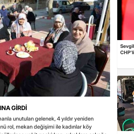
Sevgil
CHP'l
INA GİRDİ
la unutulan gelenek, 4 yıldır yeniden
nü rol, mekan değişimi ile kadınlar köy