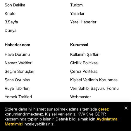
Son Dakika
Turizm
Kripto
Yazarlar
3.Sayfa
Yerel Haberler
Dünya
Haberler.com
Kurumsal
Hava Durumu
Kullanım Şartları
Namaz Vakitleri
Gizlilik Politikası
Seçim Sonuçları
Çerez Politikası
Şans Oyunları
Kişisel Verilerin Korunması
Rüya Tabirleri
Veri Sahibi Başvuru Formu
Yemek Tarifleri
Webmaster
Mobil Uygulamalar
×
Sizlere daha iyi hizmet sunabilmek adına sitemizde
çerez
RSS
konumlandırmaktayız. Kişisel verileriniz, KVKK ve GDPR
kapsamında toplanıp işlenir. Detaylı bilgi almak için
Aydınlatma
Sitene Ekle
Metnimizi
inceleyebilirsiniz.