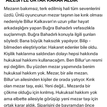
"AİLESİYLE ORTAK KARAR ALDIK"
Mezarın bakımsız, terk edilmiş hali tüm sevenlerini
üzdü. Ünlü oyuncunun mezar taşının ise kırık olması
nedeniyle Billur Kalkavan'ın uzun yıllar hayat
arkadaşlığını yapan Buğra Bahadırlı vefasızlıkla
suçlanmıştı. Buğra Bahadırlı konuyla ilgili şunları
söyledi: Bana büyük haksızlık yapılıyor. Bilip -
bilmeden eleştiriyorlar. Hakaret edenler bile oldu.
Kişilik haklarıma saldırıdan dolayı hepsi hakkında
hukuksal hakkımı kullanacağım. Ben Billur'un resmi
eşi değilim. Bu yüzden mezar yapımında benim
hukuksal hakkım yok. Mezar, bir aile mezarı.
Billur'un ailesinden kişiler de orada yatıyor. Kırık
olan mezar taşı, eski. Yeni değil... Mezarda bir
çökme olduğu için kırılmış. Hukuksal hakkım yok
ama elbette ailesiyle görüşüp yeni mezar taşı için
ortak karar aldık. Siparişini de bayramdan önce