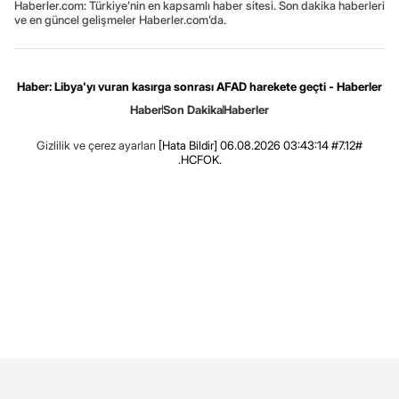
Haberler.com: Türkiye’nin en kapsamlı haber sitesi. Son dakika haberleri
ve en güncel gelişmeler Haberler.com’da.
Haber: Libya'yı vuran kasırga sonrası AFAD harekete geçti - Haberler
Haber
Son Dakika
Haberler
Gizlilik ve çerez ayarları
[Hata Bildir]
06.08.2026 03:43:14 #7.12#
.HCFOK.