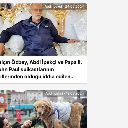
Abdi İpekçi - 24.06.2024
alçın Özbey, Abdi İpekçi ve Papa II.
ohn Paul suikastlarının
aillerinden olduğu iddia edilen
sim, son yolculuğuna uğurlandı
Abdi İpekçi - 19.03.2024