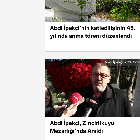
Abdi İpekçi'nin katledilişinin 45.
yılında anma töreni düzenlendi
Abdi İpekçi - 01.02.
Abdi İpekçi, Zincirlikuyu
Mezarlığı'nda Anıldı