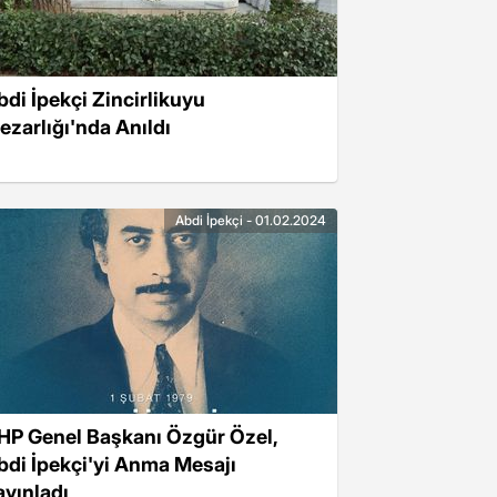
bdi İpekçi Zincirlikuyu
ezarlığı'nda Anıldı
Abdi İpekçi - 01.02.2024
HP Genel Başkanı Özgür Özel,
bdi İpekçi'yi Anma Mesajı
ayınladı