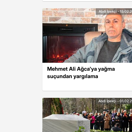
Abdi İpekçi - 13.02.
Mehmet Ali Ağca'ya yağma
suçundan yargılama
Abdi İpekçi - 01.02.