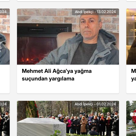
2024
Abdi İpekçi - 13.02.2024
Mehmet Ali Ağca'ya yağma
M
suçundan yargılama
y
2024
Abdi İpekçi - 01.02.2024