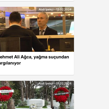
Abdi İpekçi - 13.02.2024
ehmet Ali Ağca, yağma suçundan
argılanıyor
Abdi İpekçi - 01.02.2024