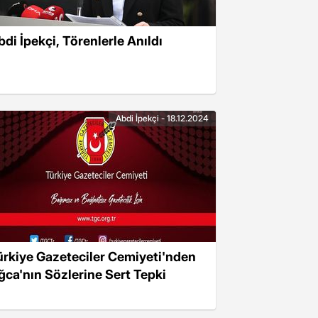
bdi İpekçi, Törenlerle Anıldı
Abdi İpekçi - 18.12.2024
ürkiye Gazeteciler Cemiyeti'nden
ğca'nın Sözlerine Sert Tepki