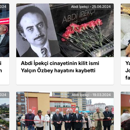
2024
Abdi İpekçi - 25.06.2024
i
Abdi İpekçi cinayetinin kilit ismi
Y
n
Yalçın Özbey hayatını kaybetti
J
f
i
2024
Abdi İpekçi - 19.03.2024