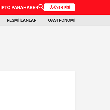
İPTO PARA
HABER
ÜYE GİRİŞİ
RESMİ İLANLAR
GASTRONOMİ