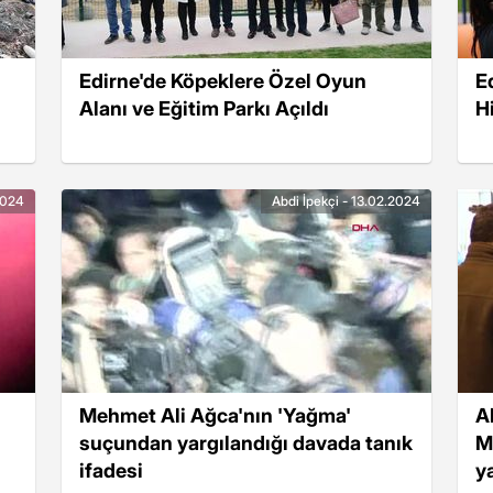
Edirne'de Köpeklere Özel Oyun
E
Alanı ve Eğitim Parkı Açıldı
H
2024
Abdi İpekçi - 13.02.2024
Mehmet Ali Ağca'nın 'Yağma'
A
suçundan yargılandığı davada tanık
M
ifadesi
y