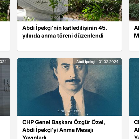
Abdi İpekçi'nin katledilişinin 45.
A
yılında anma töreni düzenlendi
M
2024
Abdi İpekçi - 01.02.2024
CHP Genel Başkanı Özgür Özel,
C
Abdi İpekçi'yi Anma Mesajı
A
Yayınladı
Y