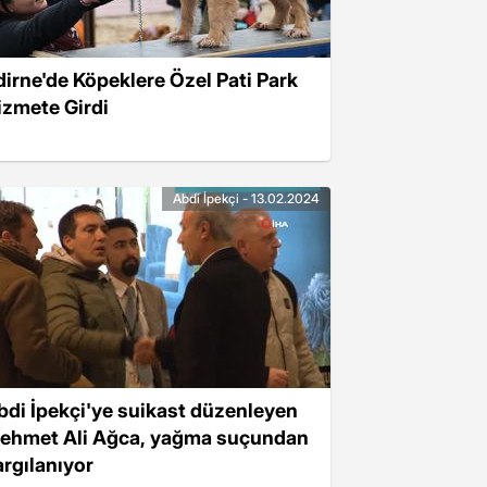
dirne'de Köpeklere Özel Pati Park
izmete Girdi
Abdi İpekçi - 13.02.2024
bdi İpekçi'ye suikast düzenleyen
ehmet Ali Ağca, yağma suçundan
argılanıyor