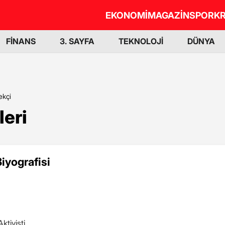
EKONOMİ
MAGAZİN
SPOR
KR
FİNANS
3. SAYFA
TEKNOLOJİ
DÜNYA
ekçi
leri
Biyografisi
ktivisti