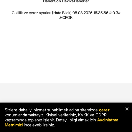
Haber
Son Dakika
Haberler
Gizlilik ve çerez ayarları
[Hata Bildir]
08.08.2026 16:35:56 #.0.3#
.HCFOK.
×
Sizlere daha iyi hizmet sunabilmek adına sitemizde
çerez
konumlandırmaktayız. Kişisel verileriniz, KVKK ve GDPR
kapsamında toplanıp işlenir. Detaylı bilgi almak için
Aydınlatma
Metnimizi
inceleyebilirsiniz.