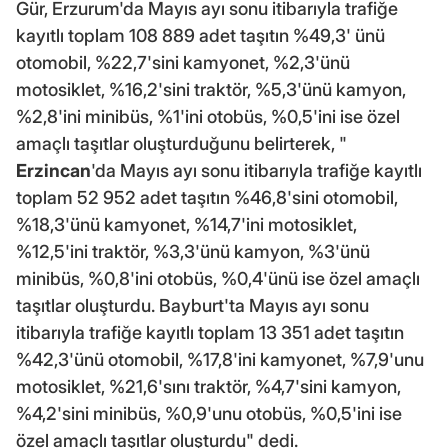
Gür, Erzurum'da Mayıs ayı sonu itibarıyla trafiğe
kayıtlı toplam 108 889 adet taşıtın %49,3' ünü
otomobil, %22,7'sini kamyonet, %2,3'ünü
motosiklet, %16,2'sini traktör, %5,3'ünü kamyon,
%2,8'ini minibüs, %1'ini otobüs, %0,5'ini ise özel
amaçlı taşıtlar oluşturduğunu belirterek, "
Erzincan
'da Mayıs ayı sonu itibarıyla trafiğe kayıtlı
toplam 52 952 adet taşıtın %46,8'sini otomobil,
%18,3'ünü kamyonet, %14,7'ini motosiklet,
%12,5'ini traktör, %3,3'ünü kamyon, %3'ünü
minibüs, %0,8'ini otobüs, %0,4'ünü ise özel amaçlı
taşıtlar oluşturdu. Bayburt'ta Mayıs ayı sonu
itibarıyla trafiğe kayıtlı toplam 13 351 adet taşıtın
%42,3'ünü otomobil, %17,8'ini kamyonet, %7,9'unu
motosiklet, %21,6'sını traktör, %4,7'sini kamyon,
%4,2'sini minibüs, %0,9'unu otobüs, %0,5'ini ise
özel amaçlı taşıtlar oluşturdu" dedi.