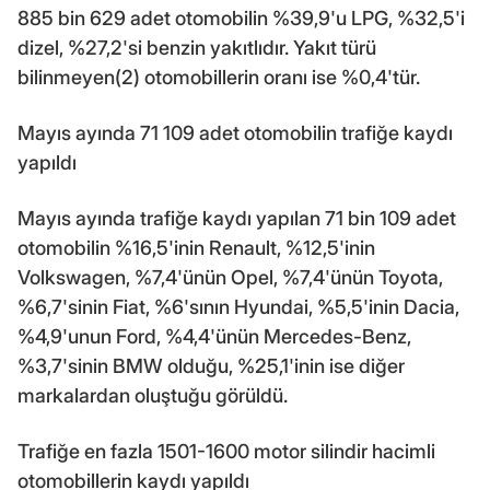
885 bin 629 adet otomobilin %39,9'u LPG, %32,5'i
dizel, %27,2'si benzin yakıtlıdır. Yakıt türü
bilinmeyen(2) otomobillerin oranı ise %0,4'tür.
Mayıs ayında 71 109 adet otomobilin trafiğe kaydı
yapıldı
Mayıs ayında trafiğe kaydı yapılan 71 bin 109 adet
otomobilin %16,5'inin Renault, %12,5'inin
Volkswagen, %7,4'ünün Opel, %7,4'ünün Toyota,
%6,7'sinin Fiat, %6'sının Hyundai, %5,5'inin Dacia,
%4,9'unun Ford, %4,4'ünün Mercedes-Benz,
%3,7'sinin BMW olduğu, %25,1'inin ise diğer
markalardan oluştuğu görüldü.
Trafiğe en fazla 1501-1600 motor silindir hacimli
otomobillerin kaydı yapıldı