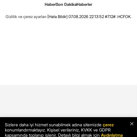
Haber
Son Dakika
Haberler
Gizlilik ve çerez ayarları
[Hata Bildir]
07.08.2026 22:13:52 #7.12# .HCFOK.
×
Sizlere daha iyi hizmet sunabilmek adına sitemizde
çerez
konumlandırmaktayız. Kişisel verileriniz, KVKK ve GDPR
kapsamında toplanıp işlenir. Detaylı bilgi almak için
Aydınlatma