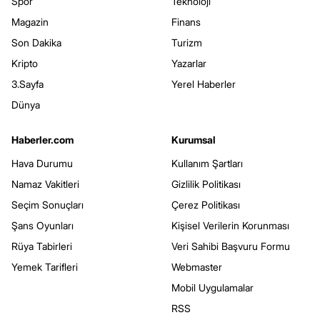
Spor
Teknoloji
Magazin
Finans
Son Dakika
Turizm
Kripto
Yazarlar
3.Sayfa
Yerel Haberler
Dünya
Haberler.com
Kurumsal
Hava Durumu
Kullanım Şartları
Namaz Vakitleri
Gizlilik Politikası
Seçim Sonuçları
Çerez Politikası
Şans Oyunları
Kişisel Verilerin Korunması
Rüya Tabirleri
Veri Sahibi Başvuru Formu
Yemek Tarifleri
Webmaster
Mobil Uygulamalar
RSS