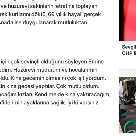
ri ve huzurevi sakinlerini etrafına toplayan
ek kurtlarını döktü. 69 yıllık hayali gerçek
 esnada ise duygulanarak mutluluktan
Sevgil
CHP'l
i için çok sevinçli olduğunu söyleyen Emine
edim. Huzurevi müdürüm ve hocalarımın
du. Kına gecemin olmasını çok işitiyordum.
çin kına gecesi yaptılar. Çok mutlu oldum.
cağım kızları. Kendime de kına yaktıracağım,
rlerimin ayaklarına sağlık. İyi ki varsınız