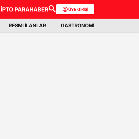
İPTO PARA
HABER
ÜYE GİRİŞİ
RESMİ İLANLAR
GASTRONOMİ