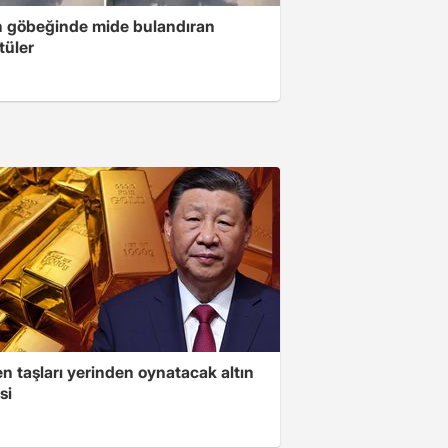
n göbeğinde mide bulandıran
tüler
n taşları yerinden oynatacak altın
si