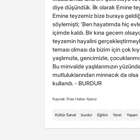
diye düşündük. İlk olarak Emine t
Emine teyzemiz bize buraya geldi
söylemişti; 'Ben hayatımda hiç ev
içimde kaldı. Bir kına gecem olsayd
teyzemin hayalini gerçekleştirmeyle 
teması olması da bizim için çok kı
yaşlımızla, gencimizle, çocuklarımı
Bu minvalde yaşlılarımızın yüzünde
mutluluklarından minnacık da olsa b
kullandı. - BURDUR
Kaynak: İhlas Haber Ajansı
Kültür Sanat
burdur
Eğitim
Yerel
Yaşam