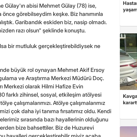
Hasta
e Gülay'ın abisi Mehmet Gülay (78) ise,
yaşam
 önce görebilseydim keşke. Biz hanımınla
ştık. Garibandık eskiden biz, nasip olmadı.
izden razı olsun" şeklinde konuştu.
sa bir mutluluk gerçekleştirebildiysek ne
inde büyük rol oynayan Mehmet Akif Ersoy
 Uygulama ve Araştırma Merkezi Müdürü Doç.
rı Merkezi olarak Hilmi Hafize Evin
0 farklı zihinsel, sosyal, etkileşim atölyesi
Kavga 
karart
atölye çalışmalarımızı. Atölye çalışmalarımız
mizi çok daha iyi tanıma fırsatımız oldu. Kendi
lerimiz sırasında bazı hayallerinin olduğunu
erden bize bahsettiler. Biz de Huzurevi
 hayalleri gerçekleştirebilir miyiz acaba