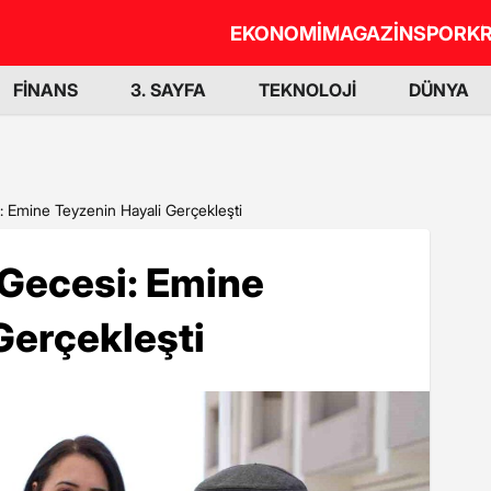
EKONOMİ
MAGAZİN
SPOR
KR
FİNANS
3. SAYFA
TEKNOLOJİ
DÜNYA
: Emine Teyzenin Hayali Gerçekleşti
 Gecesi: Emine
Gerçekleşti