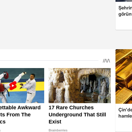
Şehri
görün
Çin'de
hamle