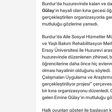
Burdur'da huzurevinde kalan ve d
Gülay
'ın hayali olan kına gecesi öğ
gerçekleştirilen organizasyonla ge
mutluluğu gözlerine yansıdı.
Burdur'da Aile Sosyal Hizmetler Mü
ve Yaşlı Bakım Rehabilitasyon Me
Ersoy Üniversitesi ile Huzurevi ar
huzurevinde düzenlenen zihinsel, b
öğrencilerine daha önce hiç evlenm
olması hayalinin olduğunu söyledi
Çalışmaları Uygulama ve Araştırma
gerçekleştiriliyor projesi" çerçev
bir kına organizasyonu düzenledi. 
gelen Emine Gülay'ın mutluluğu göz
Halk oyunları gösteri ile başlayan