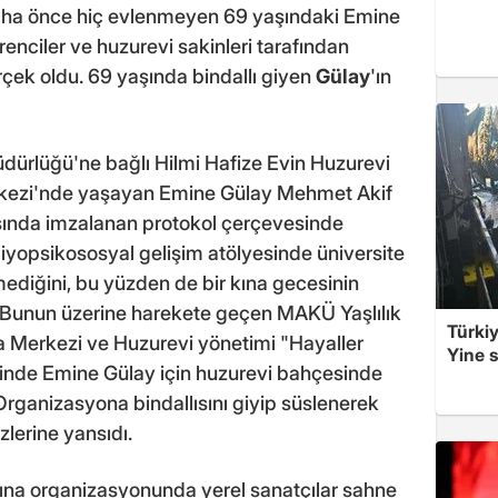
aha önce hiç evlenmeyen 69 yaşındaki Emine
renciler ve huzurevi sakinleri tarafından
rçek oldu. 69 yaşında bindallı giyen
Gülay
'ın
dürlüğü'ne bağlı Hilmi Hafize Evin Huzurevi
rkezi'nde yaşayan Emine Gülay Mehmet Akif
asında imzalanan protokol çerçevesinde
iyopsikososyal gelişim atölyesinde üniversite
ediğini, bu yüzden de bir kına gecesinin
. Bunun üzerine harekete geçen MAKÜ Yaşlılık
Türkiy
 Merkezi ve Huzurevi yönetimi "Hayaller
Yine s
esinde Emine Gülay için huzurevi bahçesinde
Organizasyona bindallısını giyip süslenerek
lerine yansıdı.
 kına organizasyonunda yerel sanatçılar sahne