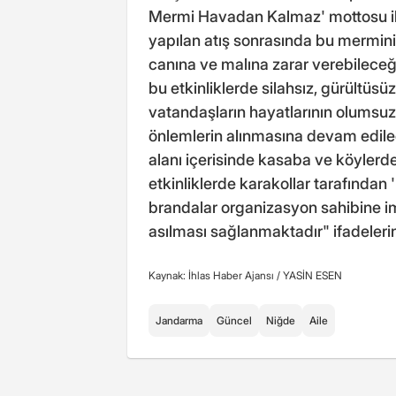
Mermi Havadan Kalmaz' mottosu il
yapılan atış sonrasında bu merminin
canına ve malına zarar verebileceğ
bu etkinliklerde silahsız, gürültüsü
vatandaşların hayatlarının olumsu
önlemlerin alınmasına devam edile
alanı içerisinde kasaba ve köylerd
etkinliklerde karakollar tarafında
brandalar organizasyon sahibine imz
asılması sağlanmaktadır" ifadelerin
Kaynak: İhlas Haber Ajansı /
YASİN ESEN
Jandarma
Güncel
Niğde
Aile