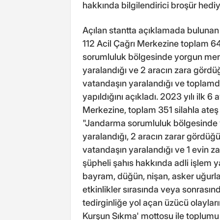
hakkında bilgilendirici broşür hediy
Açılan stantta açıklamada bulunan 
112 Acil Çağrı Merkezine toplam 64
sorumluluk bölgesinde yorgun mer
yaralandığı ve 2 aracın zara gördü
vatandaşın yaralandığı ve toplamda
yapıldığını açıkladı. 2023 yılı ilk 6
Merkezine, toplam 351 silahla ateş 
"Jandarma sorumluluk bölgesinde 
yaralandığı, 2 aracın zarar gördüğ
vatandaşın yaralandığı ve 1 evin z
şüpheli şahıs hakkında adli işlem y
bayram, düğün, nişan, asker uğur
etkinlikler sırasında veya sonrasın
tedirginliğe yol açan üzücü olayla
Kurşun Sıkma' mottosu ile toplumu