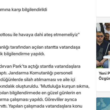
ına karşı bilgilendirildi
ttosu ile havaya dahi ateş etmemeliyiz"
lığı tarafından açılan stantta vatandaşa
k bilgilendirme yapıldı.
ırvan Park'ta açtığı stantla vatandaşlara
yaptı. Jandarma Komutanlığı personeli
Yeni P
Özgür 
 düğünlerde silah atılmaması ve aile içi
kındalık oluşturuldu. 'Mutluluğa kurşun sıkma,
pılan bilgilendirmede en güzel günlerin en
rma çalışması yapıldı. Görevliler ayrıca
anıttı. Yapılan çalışmada vatandaşlara konu