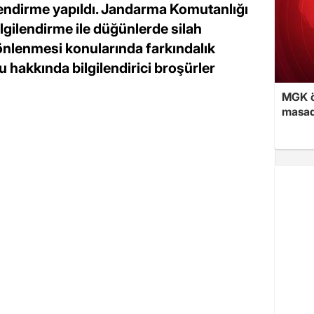
ilendirme yapıldı. Jandarma Komutanlığı
lgilendirme ile düğünlerde silah
 önlenmesi konularında farkındalık
 hakkında bilgilendirici broşürler
MGK ön
masad