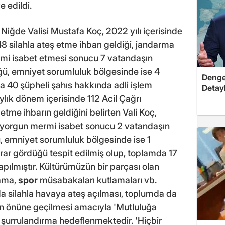
e edildi.
Niğde Valisi Mustafa Koç, 2022 yılı içerisinde
8 silahla ateş etme ihbarı geldiği, jandarma
mi isabet etmesi sonucu 7 vatandaşın
ğü, emniyet sorumluluk bölgesinde ise 4
Dengel
 40 şüpheli şahıs hakkında adli işlem
Detayl
 aylık dönem içerisinde 112 Acil Çağrı
etme ihbarın geldiğini belirten Vali Koç,
yorgun mermi isabet sonucu 2 vatandaşın
ü, emniyet sorumluluk bölgesinde ise 1
arar gördüğü tespit edilmiş olup, toplamda 17
apılmıştır. Kültürümüzün bir parçası olan
lama,
spor
müsabakaları kutlamaları vb.
da silahla havaya ateş açılması, toplumda da
rın önüne geçilmesi amacıyla 'Mutluluğa
 şurrulandırma hedeflenmektedir. 'Hiçbir