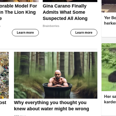
Yer Bo
herke
Her sa
kardeş