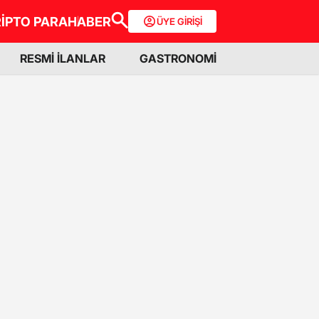
İPTO PARA
HABER
ÜYE GİRİŞİ
RESMİ İLANLAR
GASTRONOMİ