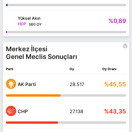
Yüksel Akın
%0,89
HDP
560 OY
Merkez İlçesi
Genel Meclis Sonuçları
Parti
Oy
Oy Oranı
%45,55
AK Parti
28.517
%43,35
CHP
27.138