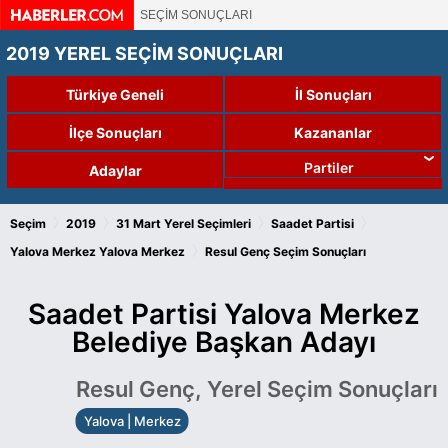
SEÇİM SONUÇLARI
2019 YEREL SEÇİM SONUÇLARI
Türkiye Geneli
İl Sonuçları
İlçe Sonuçları
Kazananlar
Partiler
Adaylar
›
›
›
›
Seçim
2019
31 Mart Yerel Seçimleri
Saadet Partisi
›
Yalova Merkez
Yalova Merkez
Resul Genç Seçim Sonuçları
Saadet Partisi Yalova Merkez
Belediye Başkan Adayı
Resul Genç, Yerel Seçim Sonuçları
Yalova | Merkez