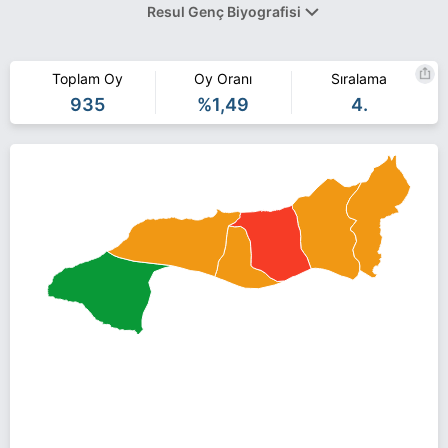
Resul Genç Biyografisi
1956'da Rize'de doğan Resul Genç, ilk, orta ve liseyi Rize'de
tamamladı. 1974'te Eskişehir İktisadi ve Ticari İlimler Akademisine
Toplam Oy
Oy Oranı
Sıralama
başlayan Genç, 1978 yılında mezun oldu. 1980'de İstanbul'da
935
%1,49
4.
memuriyet hayatına başlayan Genç, 1983'te memurluktan
ayrılarak özel bir şirkette çalışmaya başladı.
1988'de Yalova'ya gelen Genç, serbest muhasebecilik yapmaya
başladı. Milli Görüş hareketinin içinde çeşitli kademelerde görev
yapan Genç, MGV Milli Gençlik Vakfı ve AGD Anadolu Gençlik
Derneğinde çeşitli görevler ve başkanlıklar yaptı.
Halen serbest muhasebecilik yapan evli ve 2 çocuk babası Genç,
31 Mart yerel seçimlerinde Saadet Partisinden merkez belediye
başkan adayı gösterildi.
Resul Genç Yalova Merkez belediye başkan adayı olarak Saadet
Partisi ile 31 Mart 2019 yerel seçimlerinde yarışıyor. Resul Genç ile
ilgili daha fazla bilgi için
Resul Genç Haberleri
sayfamızı ziyaret
edin.