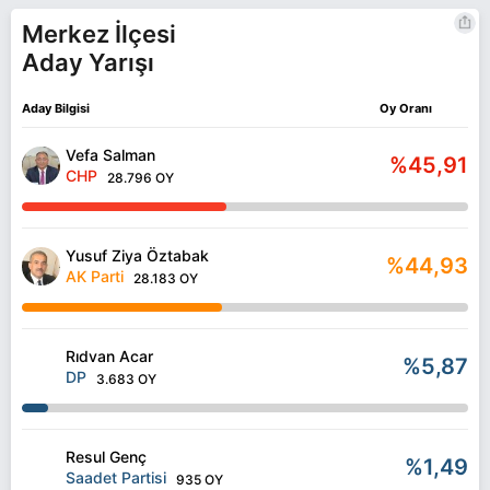
Merkez İlçesi
Aday Yarışı
Aday Bilgisi
Oy Oranı
Vefa Salman
%45,91
CHP
28.796 OY
Yusuf Ziya Öztabak
%44,93
AK Parti
28.183 OY
Rıdvan Acar
%5,87
DP
3.683 OY
Resul Genç
%1,49
Saadet Partisi
935 OY