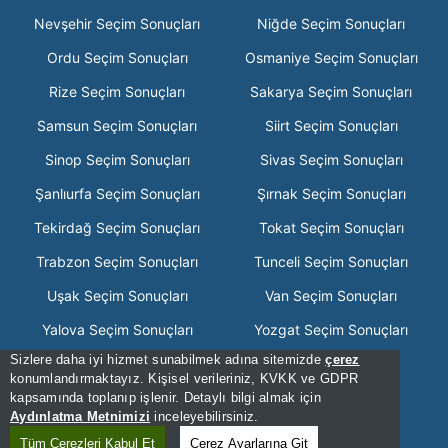
Nevşehir Seçim Sonuçları
Niğde Seçim Sonuçları
Ordu Seçim Sonuçları
Osmaniye Seçim Sonuçları
Rize Seçim Sonuçları
Sakarya Seçim Sonuçları
Samsun Seçim Sonuçları
Siirt Seçim Sonuçları
Sinop Seçim Sonuçları
Sivas Seçim Sonuçları
Şanlıurfa Seçim Sonuçları
Şırnak Seçim Sonuçları
Tekirdağ Seçim Sonuçları
Tokat Seçim Sonuçları
Trabzon Seçim Sonuçları
Tunceli Seçim Sonuçları
Uşak Seçim Sonuçları
Van Seçim Sonuçları
Yalova Seçim Sonuçları
Yozgat Seçim Sonuçları
Sizlere daha iyi hizmet sunabilmek adına sitemizde
çerez
Zonguldak Seçim Sonuçları
konumlandırmaktayız. Kişisel verileriniz, KVKK ve GDPR
kapsamında toplanıp işlenir. Detaylı bilgi almak için
[Hata Bildir] - 02:21:07 - .3
Aydınlatma Metnimizi
inceleyebilirsiniz.
[Kullanım Şartları]
Tüm Çerezleri Kabul Et
Çerez Ayarlarına Git