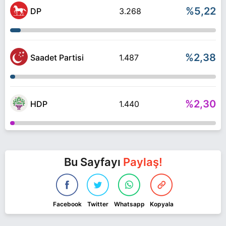
%5,22
DP
3.268
%2,38
Saadet Partisi
1.487
%2,30
HDP
1.440
Bu Sayfayı
Paylaş!
Facebook
Twitter
Whatsapp
Kopyala