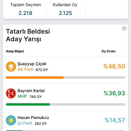
Toplam Seçmen
Kullanılan Oy
2.218
2.125
Tatarlı Beldesi
Aday Yarışı
Aday Bilgisi
Oy Oranı
Şuayyup Çiçek
%48,50
AK Parti
972 OY
Bayram Kartal
%36,93
MHP
740 OY
Hasan Pamukcu
%14,57
İyi Parti
292 OY