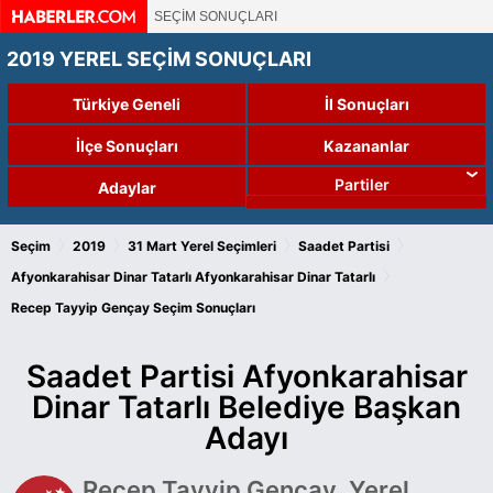
SEÇİM SONUÇLARI
2019 YEREL SEÇİM SONUÇLARI
Türkiye Geneli
İl Sonuçları
İlçe Sonuçları
Kazananlar
Partiler
Adaylar
›
›
›
›
Seçim
2019
31 Mart Yerel Seçimleri
Saadet Partisi
›
Afyonkarahisar Dinar Tatarlı
Afyonkarahisar Dinar Tatarlı
Recep Tayyip Gençay Seçim Sonuçları
Saadet Partisi Afyonkarahisar
Dinar Tatarlı Belediye Başkan
Adayı
Recep Tayyip Gençay, Yerel