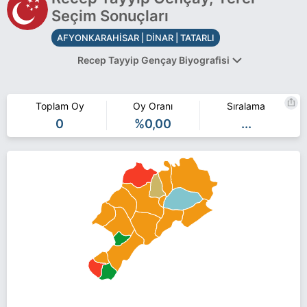
Seçim Sonuçları
AFYONKARAHİSAR | DİNAR | TATARLI
Recep Tayyip Gençay Biyografisi
Toplam Oy
Oy Oranı
Sıralama
Recep Tayyip Gençay AFYONKARAHİSAR DİNAR TATARLI
0
%0,00
...
belediye başkan adayı olarak Saadet Partisi ile 31 Mart 2019
yerel seçimlerinde yarışıyor. Recep Tayyip Gençay ile ilgili daha
fazla bilgi için
Recep Tayyip Gençay Haberleri
sayfamızı ziyaret
edin.