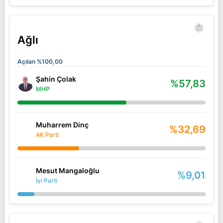
Ağlı
Açılan %100,00
Şahin Çolak
%57,83
MHP
Muharrem Dinç
%32,69
AK Parti
Mesut Mangaloğlu
%9,01
İyi Parti