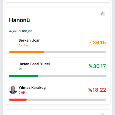
Hanönü
Açılan %100,00
Serkan Uçar
%36,15
AK Parti
Hasan Basri Yücel
%30,17
MHP
Yılmaz Karakoç
%18,22
CHP