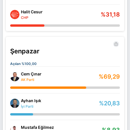
Halit Cesur
%31,18
CHP
Şenpazar
Açılan %100,00
Cem Çınar
%69,29
AK Parti
Ayhan Işık
%20,83
İyi Parti
Mustafa Eğilmez
%8,93