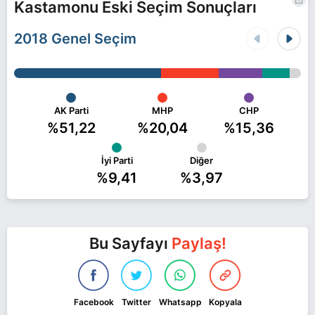
Kastamonu Eski Seçim Sonuçları
2018 Genel Seçim
AK Parti
MHP
CHP
%51,22
%20,04
%15,36
İyi Parti
Diğer
%9,41
%3,97
Bu Sayfayı
Paylaş!
Facebook
Twitter
Whatsapp
Kopyala