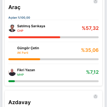
Araç
Açılan %100,00
Satılmış Sarıkaya
%57,32
CHP
Güngör Çetin
%35,06
AK Parti
Fikri Yazan
%7,12
MHP
Azdavay