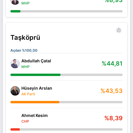
MHP
Taşköprü
Açılan %100,00
Abdullah Çatal
%44,81
MHP
Hüseyin Arslan
%43,53
AK Parti
Ahmet Kesim
%8,39
CHP