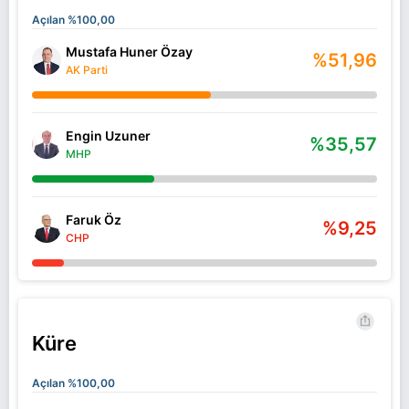
Açılan %100,00
Mustafa Huner Özay
%51,96
AK Parti
Engin Uzuner
%35,57
MHP
Faruk Öz
%9,25
CHP
Küre
Açılan %100,00