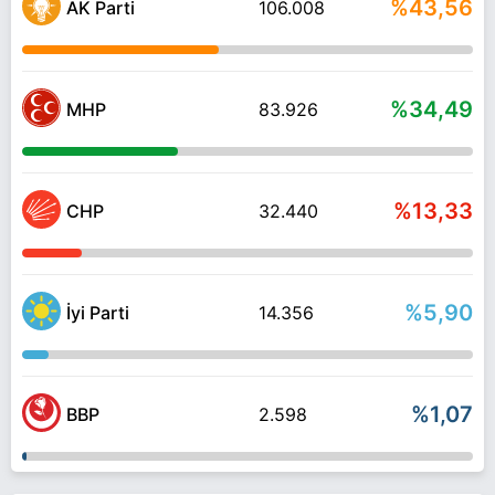
%43,56
AK Parti
106.008
%34,49
MHP
83.926
%13,33
CHP
32.440
%5,90
İyi Parti
14.356
%1,07
BBP
2.598