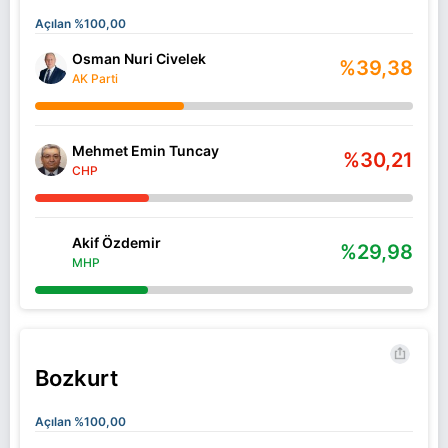
Açılan %100,00
Osman Nuri Civelek
%39,38
AK Parti
Mehmet Emin Tuncay
%30,21
CHP
Akif Özdemir
%29,98
MHP
Bozkurt
Açılan %100,00