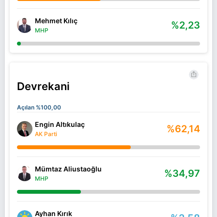
Mehmet Kılıç
%2,23
MHP
Devrekani
Açılan %100,00
Engin Altıkulaç
%62,14
AK Parti
Mümtaz Aliustaoğlu
%34,97
MHP
Ayhan Kırık