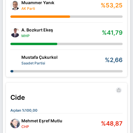
Muammer Yanık
%53,25
AK Parti
A. Bozkurt Ekeş
%41,79
MHP
Mustafa Çukurkol
%2,66
Saadet Partisi
Cide
Açılan %100,00
Mehmet Eşref Mutlu
%48,87
CHP