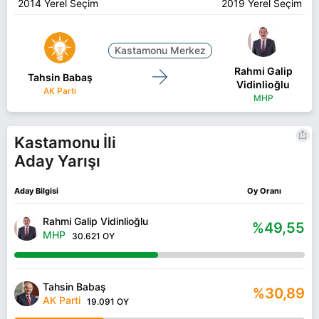
2014 Yerel Seçim
2019 Yerel Seçim
Kastamonu Merkez
Rahmi Galip
Tahsin Babaş
Vidinlioğlu
AK Parti
MHP
Kastamonu İli
Aday Yarışı
Aday Bilgisi
Oy Oranı
Rahmi Galip Vidinlioğlu
%49,55
MHP
30.621 OY
Tahsin Babaş
%30,89
AK Parti
19.091 OY