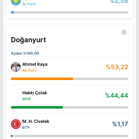
%2,58
İyi Parti
Doğanyurt
Açılan %100,00
Ahmet Kaya
%53,22
AK Parti
Hakkı Çolak
%44,44
MHP
M. H. Civelek
%1,17
BTP