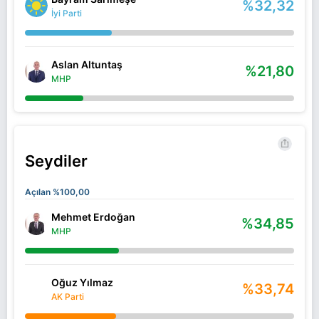
%32,32
İyi Parti
Aslan Altuntaş
%21,80
MHP
Seydiler
Açılan %100,00
Mehmet Erdoğan
%34,85
MHP
Oğuz Yılmaz
%33,74
AK Parti