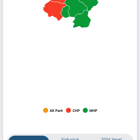
AK Parti
CHP
MHP
Yoğunluk
2014 Yerel