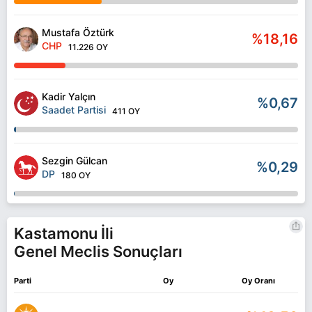
Mustafa Öztürk
%18,16
CHP
11.226 OY
Kadir Yalçın
%0,67
Saadet Partisi
411 OY
Sezgin Gülcan
%0,29
DP
180 OY
Kastamonu İli
Genel Meclis Sonuçları
Parti
Oy
Oy Oranı