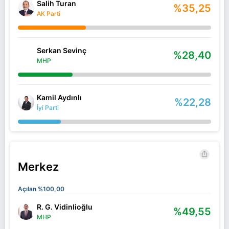
Salih Turan
%35,25
AK Parti
Serkan Sevinç
%28,40
MHP
Kamil Aydınlı
%22,28
İyi Parti
Merkez
Açılan %100,00
R. G. Vidinlioğlu
%49,55
MHP