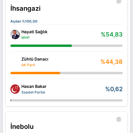
İhsangazi
Açılan %100,00
Hayati Sağlık
%54,83
MHP
Zühtü Danacı
%44,38
AK Parti
Hasan Bakar
%0,62
Saadet Partisi
İnebolu