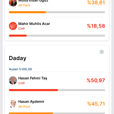
Musa İhsan Uğuz
%38,61
AK Parti
Mahir Muhlis Acar
%18,58
CHP
Daday
Açılan %100,00
Hasan Fehmi Taş
%50,97
CHP
Hasan Aydemir
%45,71
AK Parti