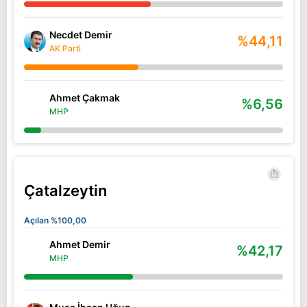
Necdet Demir
%44,11
AK Parti
Ahmet Çakmak
%6,56
MHP
Çatalzeytin
Açılan %100,00
Ahmet Demir
%42,17
MHP