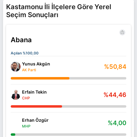
Kastamonu İli İlçelere Göre Yerel
Seçim Sonuçları
Abana
Açılan %100,00
Yunus Akgün
%50,84
AK Parti
Erfain Tekin
%44,46
CHP
Erhan Özgür
%4,00
MHP