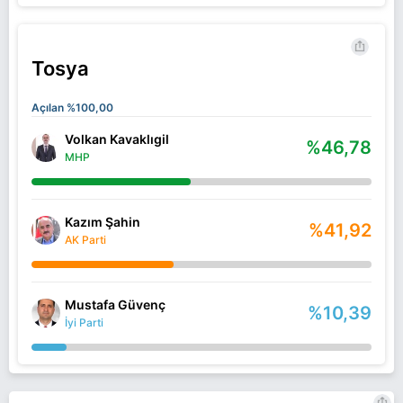
Tosya
Açılan %100,00
Volkan Kavaklıgil
%46,78
MHP
Kazım Şahin
%41,92
AK Parti
Mustafa Güvenç
%10,39
İyi Parti