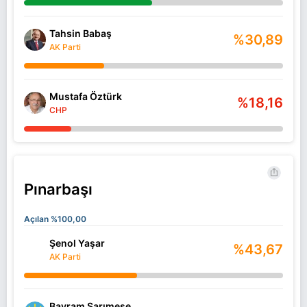
Tahsin Babaş
%30,89
AK Parti
Mustafa Öztürk
%18,16
CHP
Pınarbaşı
Açılan %100,00
Şenol Yaşar
%43,67
AK Parti
Bayram Sarımeşe