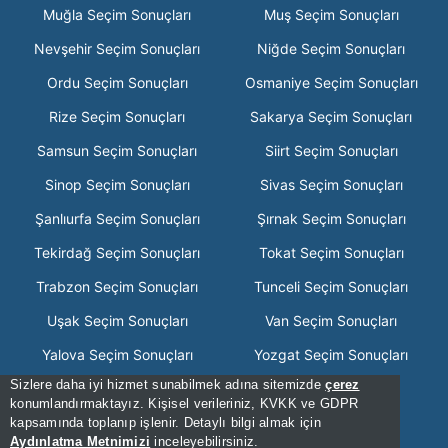
Muğla Seçim Sonuçları
Muş Seçim Sonuçları
Nevşehir Seçim Sonuçları
Niğde Seçim Sonuçları
Ordu Seçim Sonuçları
Osmaniye Seçim Sonuçları
Rize Seçim Sonuçları
Sakarya Seçim Sonuçları
Samsun Seçim Sonuçları
Siirt Seçim Sonuçları
Sinop Seçim Sonuçları
Sivas Seçim Sonuçları
Şanlıurfa Seçim Sonuçları
Şırnak Seçim Sonuçları
Tekirdağ Seçim Sonuçları
Tokat Seçim Sonuçları
Trabzon Seçim Sonuçları
Tunceli Seçim Sonuçları
Uşak Seçim Sonuçları
Van Seçim Sonuçları
Yalova Seçim Sonuçları
Yozgat Seçim Sonuçları
Sizlere daha iyi hizmet sunabilmek adına sitemizde
çerez
Zonguldak Seçim Sonuçları
konumlandırmaktayız. Kişisel verileriniz, KVKK ve GDPR
kapsamında toplanıp işlenir. Detaylı bilgi almak için
[Hata Bildir] - 20:17:08 - .3
Aydınlatma Metnimizi
inceleyebilirsiniz.