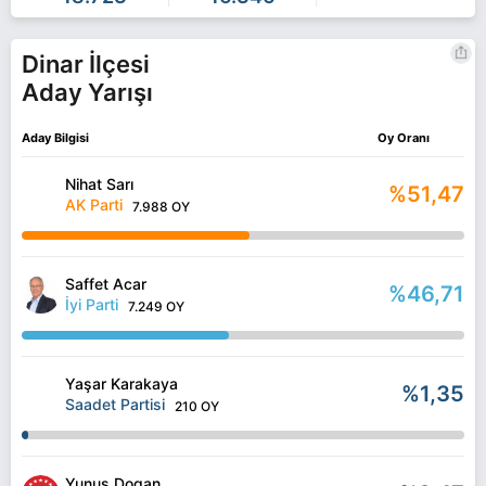
Dinar İlçesi
Aday Yarışı
Aday Bilgisi
Oy Oranı
Nihat Sarı
%51,47
AK Parti
7.988 OY
Saffet Acar
%46,71
İyi Parti
7.249 OY
Yaşar Karakaya
%1,35
Saadet Partisi
210 OY
Yunus Dogan