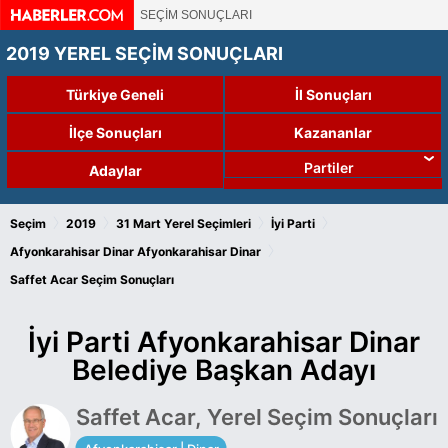
SEÇİM SONUÇLARI
2019 YEREL SEÇİM SONUÇLARI
Türkiye Geneli
İl Sonuçları
İlçe Sonuçları
Kazananlar
Partiler
Adaylar
›
›
›
›
Seçim
2019
31 Mart Yerel Seçimleri
İyi Parti
›
Afyonkarahisar Dinar
Afyonkarahisar Dinar
Saffet Acar Seçim Sonuçları
İyi Parti Afyonkarahisar Dinar
Belediye Başkan Adayı
Saffet Acar, Yerel Seçim Sonuçları