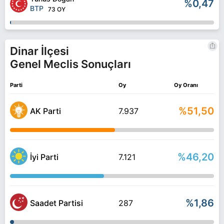
%0,47
BTP
73 OY
Dinar İlçesi
Genel Meclis Sonuçları
Parti
Oy
Oy Oranı
%51,50
AK Parti
7.937
%46,20
İyi Parti
7.121
%1,86
Saadet Partisi
287