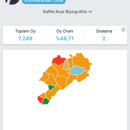
Afyonkarahisar | Dinar
Saffet Acar Biyografisi
Saffet Acar, 1954 yılında Dinar'da doğdu. İlk ve Ortaokulu
Dinar'da, Liseyi Eskişehir'de okudu. Anadolu Universitesi İşletme
Toplam Oy
Oy Oranı
Sıralama
Fakültesini bitirdi. Kendi şirketleri olan Acarlar Dokuma San. A.Ş.
7.249
%46,71
2.
ve Acarlar Vagon San A.Ş. de toplam 150 işçi çalıştırmaktadır.
Serbest Muhasebeci Mali Müşavir olduğundan 40 yıldır
şirketlerinin finans ve muhasebe işlerini yürütmektedir.
Acar, evli ve 2 çocuk babasıdır.
Saffet Acar Afyonkarahisar Dinar belediye başkan adayı olarak
İyi Parti ile 31 Mart 2019 yerel seçimlerinde yarışıyor. Saffet Acar
ile ilgili daha fazla bilgi için
Saffet Acar Haberleri
sayfamızı
ziyaret edin.