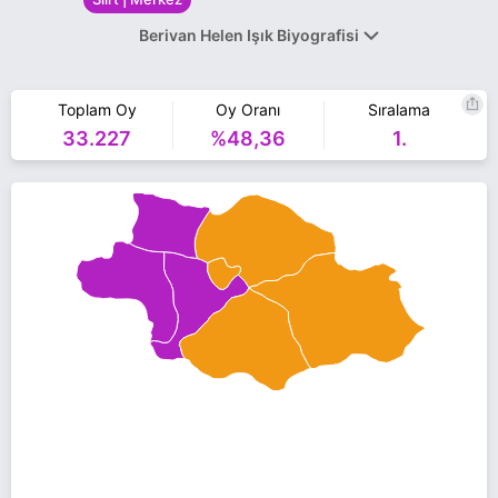
Berivan Helen Işık Biyografisi
Berivan Helen Işık, Batman'ın Gercüş ilçesine bağlı Seki köyünde
doğdu. İlk, ortaokul ve liseyi Batman'da okudu. Anadolu
Toplam Oy
Oy Oranı
Sıralama
Universitesi Sosyal Hizmetler Bölümünden mezun oldu. Batman
33.227
%48,36
1.
Belediyesi bünyesindeki Kadın Danışmanlık Merkezinde
koordinatörlük yaptı. Kanun hükmünde kararnameyle ihraç edilen
Işık, daha sonra HDP Batman İl Teşkilatında görev aldı.
Işık, 1 çocuk annesidir.
Berivan Helen Işık Siirt Merkez belediye başkan adayı olarak HDP
ile 31 Mart 2019 yerel seçimlerinde yarışıyor. Berivan Helen Işık ile
ilgili daha fazla bilgi için
Berivan Helen Işık Haberleri
sayfamızı
ziyaret edin.