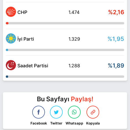
%2,16
CHP
1.474
%1,95
İyi Parti
1.329
%1,89
Saadet Partisi
1.288
Bu Sayfayı
Paylaş!
Facebook
Twitter
Whatsapp
Kopyala