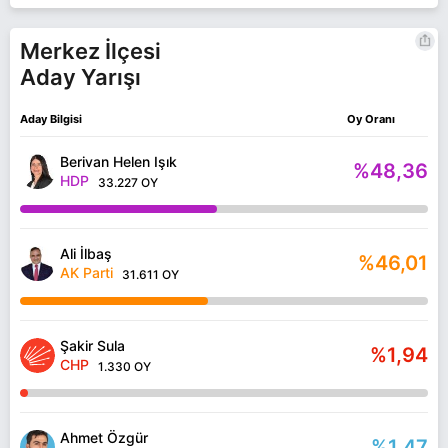
Merkez İlçesi
Aday Yarışı
Aday Bilgisi
Oy Oranı
Berivan Helen Işık
%48,36
HDP
33.227 OY
Ali İlbaş
%46,01
AK Parti
31.611 OY
Şakir Sula
%1,94
CHP
1.330 OY
Ahmet Özgür
%1,47