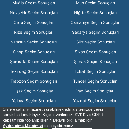
Muğla Seçim Sonuçları
Muş Seçim Sonuçları
Nevşehir Seçim Sonuçları
Niğde Seçim Sonuçları
Ordu Seçim Sonuçları
Osmaniye Seçim Sonuçları
Rize Seçim Sonuçları
Sakarya Seçim Sonuçları
Samsun Seçim Sonuçları
Siirt Seçim Sonuçları
Sinop Seçim Sonuçları
Sivas Seçim Sonuçları
Şanlıurfa Seçim Sonuçları
Şırnak Seçim Sonuçları
Tekirdağ Seçim Sonuçları
Tokat Seçim Sonuçları
Trabzon Seçim Sonuçları
Tunceli Seçim Sonuçları
Uşak Seçim Sonuçları
Van Seçim Sonuçları
Yalova Seçim Sonuçları
Yozgat Seçim Sonuçları
Sizlere daha iyi hizmet sunabilmek adına sitemizde
çerez
Zonguldak Seçim Sonuçları
konumlandırmaktayız. Kişisel verileriniz, KVKK ve GDPR
kapsamında toplanıp işlenir. Detaylı bilgi almak için
[Hata Bildir] - 16:01:06 - .3
Aydınlatma Metnimizi
inceleyebilirsiniz.