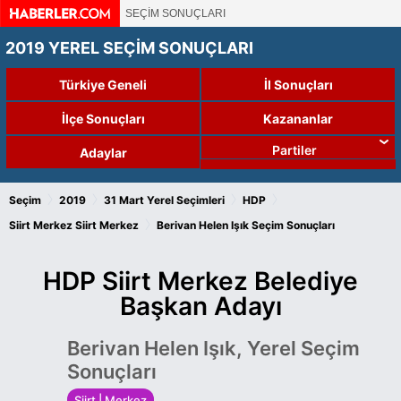
SEÇİM SONUÇLARI
2019 YEREL SEÇİM SONUÇLARI
Türkiye Geneli
İl Sonuçları
İlçe Sonuçları
Kazananlar
Partiler
Adaylar
›
›
›
›
Seçim
2019
31 Mart Yerel Seçimleri
HDP
›
Siirt Merkez
Siirt Merkez
Berivan Helen Işık Seçim Sonuçları
HDP Siirt Merkez Belediye
Başkan Adayı
Berivan Helen Işık, Yerel Seçim
Sonuçları
Siirt | Merkez