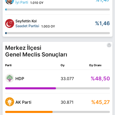
İyi Parti
1.010 OY
Seyfettin Kol
%1,46
Saadet Partisi
1.003 OY
Merkez İlçesi
Genel Meclis Sonuçları
Parti
Oy
Oy Oranı
%48,50
HDP
33.077
%45,27
AK Parti
30.871