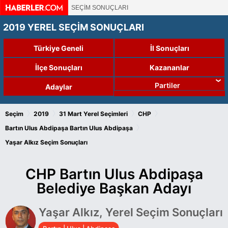
SEÇİM SONUÇLARI
2019 YEREL SEÇİM SONUÇLARI
Türkiye Geneli
İl Sonuçları
İlçe Sonuçları
Kazananlar
Partiler
Adaylar
›
›
›
›
Seçim
2019
31 Mart Yerel Seçimleri
CHP
›
Bartın Ulus Abdipaşa
Bartın Ulus Abdipaşa
Yaşar Alkız Seçim Sonuçları
CHP Bartın Ulus Abdipaşa
Belediye Başkan Adayı
Yaşar Alkız, Yerel Seçim Sonuçları