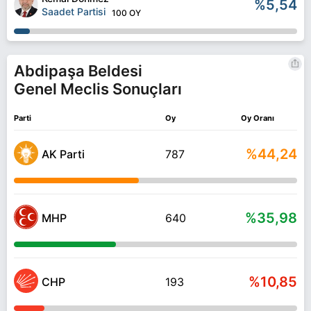
%5,54
Saadet Partisi
100 OY
Abdipaşa Beldesi
Genel Meclis Sonuçları
Parti
Oy
Oy Oranı
%44,24
AK Parti
787
%35,98
MHP
640
%10,85
CHP
193