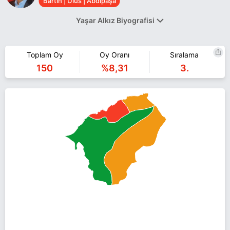
Bartın | Ulus | Abdipaşa
Yaşar Alkız Biyografisi
Yaşar Alkız
Toplam Oy
Oy Oranı
Sıralama
Yaşar Alkız Bartın Ulus Abdipaşa belediye başkan adayı olarak
150
%8,31
3.
CHP ile 31 Mart 2019 yerel seçimlerinde yarışıyor. Yaşar Alkız ile
ilgili daha fazla bilgi için
Yaşar Alkız Haberleri
sayfamızı ziyaret
edin.