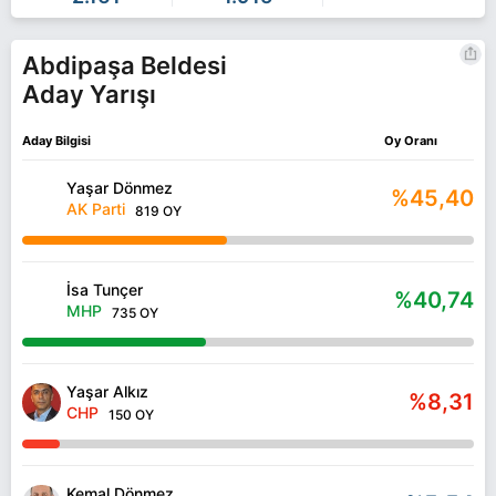
Abdipaşa Beldesi
Aday Yarışı
Aday Bilgisi
Oy Oranı
Yaşar Dönmez
%45,40
AK Parti
819 OY
İsa Tunçer
%40,74
MHP
735 OY
Yaşar Alkız
%8,31
CHP
150 OY
Kemal Dönmez