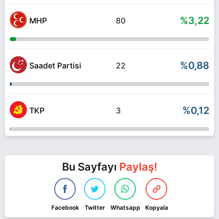
%3,22
MHP
80
%0,88
Saadet Partisi
22
%0,12
TKP
3
Bu Sayfayı
Paylaş!
Facebook
Twitter
Whatsapp
Kopyala