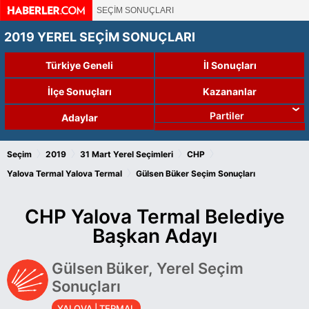
SEÇİM SONUÇLARI
2019 YEREL SEÇİM SONUÇLARI
Türkiye Geneli
İl Sonuçları
İlçe Sonuçları
Kazananlar
Partiler
Adaylar
›
›
›
›
Seçim
2019
31 Mart Yerel Seçimleri
CHP
›
Yalova Termal
Yalova Termal
Gülsen Büker Seçim Sonuçları
CHP Yalova Termal Belediye
Başkan Adayı
Gülsen Büker, Yerel Seçim
Sonuçları
YALOVA | TERMAL