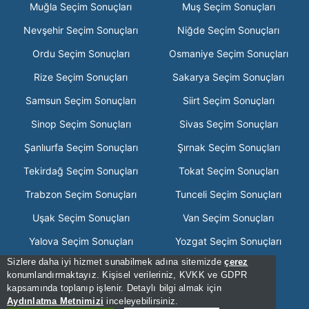
Muğla Seçim Sonuçları
Muş Seçim Sonuçları
Nevşehir Seçim Sonuçları
Niğde Seçim Sonuçları
Ordu Seçim Sonuçları
Osmaniye Seçim Sonuçları
Rize Seçim Sonuçları
Sakarya Seçim Sonuçları
Samsun Seçim Sonuçları
Siirt Seçim Sonuçları
Sinop Seçim Sonuçları
Sivas Seçim Sonuçları
Şanlıurfa Seçim Sonuçları
Şırnak Seçim Sonuçları
Tekirdağ Seçim Sonuçları
Tokat Seçim Sonuçları
Trabzon Seçim Sonuçları
Tunceli Seçim Sonuçları
Uşak Seçim Sonuçları
Van Seçim Sonuçları
Yalova Seçim Sonuçları
Yozgat Seçim Sonuçları
Sizlere daha iyi hizmet sunabilmek adına sitemizde
çerez
Zonguldak Seçim Sonuçları
konumlandırmaktayız. Kişisel verileriniz, KVKK ve GDPR
kapsamında toplanıp işlenir. Detaylı bilgi almak için
[Hata Bildir] - 07:03:09 - .3
Aydınlatma Metnimizi
inceleyebilirsiniz.