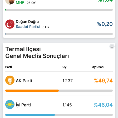
MHP
26 OY
Doğan Doğru
%0,20
Saadet Partisi
5 OY
Termal İlçesi
Genel Meclis Sonuçları
Parti
Oy
Oy Oranı
%49,74
AK Parti
1.237
%46,04
İyi Parti
1.145