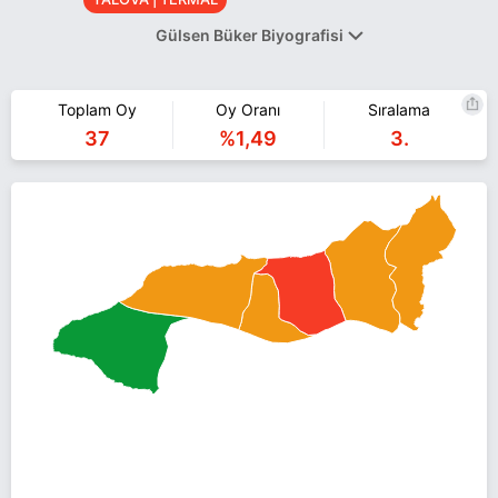
Gülsen Büker Biyografisi
Gülsen Büker, CHP yönetiminde Kadın Kolları Başkanlığı, Yalova
Merkez İlçe Başkanlığı gibi çeşitli görevler aldı. Atatürkçü
Toplam Oy
Oy Oranı
Sıralama
Düşünce Derneği Yalova Şubesi yönetiminde görev yapan
37
%1,49
3.
Büker’in annesi öğretmen, babası mühendistir.
Gülsen Büker, 31 Mart 2019’da gerçekleşecek olan yerel
seçimlerde CHP’nin Yalova’ya bağlı Termal İlçesi Belediye Başkan
Adayı oldu.
Gülsen Büker YALOVA TERMAL belediye başkan adayı olarak
CHP ile 31 Mart 2019 yerel seçimlerinde yarışıyor. Gülsen Büker
ile ilgili daha fazla bilgi için
Gülsen Büker Haberleri
sayfamızı
ziyaret edin.