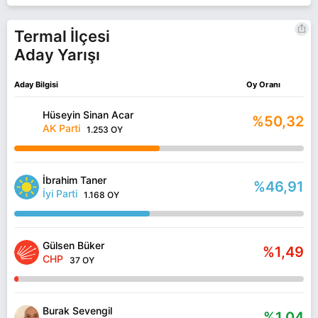
Termal İlçesi
Aday Yarışı
Aday Bilgisi
Oy Oranı
Hüseyin Sinan Acar
%50,32
AK Parti
1.253 OY
İbrahim Taner
%46,91
İyi Parti
1.168 OY
Gülsen Büker
%1,49
CHP
37 OY
Burak Sevengil
%1,04