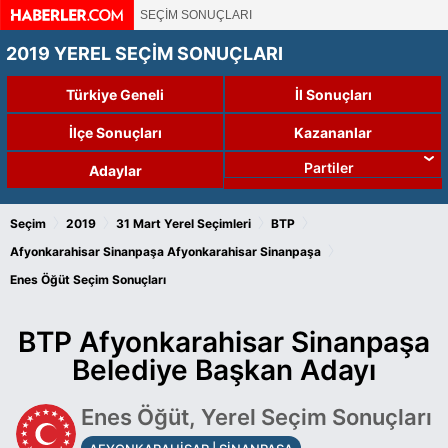
SEÇİM SONUÇLARI
2019 YEREL SEÇİM SONUÇLARI
Türkiye Geneli
İl Sonuçları
İlçe Sonuçları
Kazananlar
Partiler
Adaylar
›
›
›
›
Seçim
2019
31 Mart Yerel Seçimleri
BTP
›
Afyonkarahisar Sinanpaşa
Afyonkarahisar Sinanpaşa
Enes Öğüt Seçim Sonuçları
BTP Afyonkarahisar Sinanpaşa
Belediye Başkan Adayı
Enes Öğüt, Yerel Seçim Sonuçları