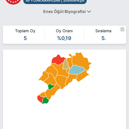
AFYONKARAHİSAR | SİNANPAŞA
Enes Öğüt Biyografisi
Toplam Oy
Oy Oranı
Sıralama
Enes Öğüt AFYONKARAHİSAR SİNANPAŞA belediye başkan
5
%0,19
5.
adayı olarak BTP ile 31 Mart 2019 yerel seçimlerinde yarışıyor.
Enes Öğüt ile ilgili daha fazla bilgi için
Enes Öğüt Haberleri
sayfamızı ziyaret edin.