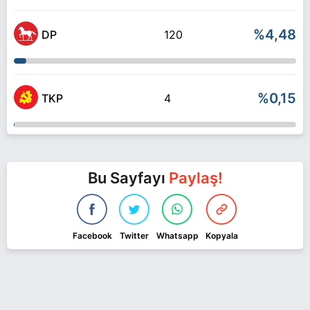
%4,48
DP
120
%0,15
TKP
4
Bu Sayfayı
Paylaş!
Facebook
Twitter
Whatsapp
Kopyala