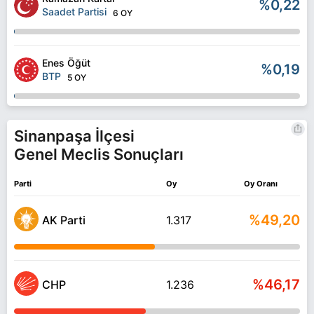
%0,22
Saadet Partisi
6 OY
Enes Öğüt
%0,19
BTP
5 OY
Sinanpaşa İlçesi
Genel Meclis Sonuçları
Parti
Oy
Oy Oranı
%49,20
AK Parti
1.317
%46,17
CHP
1.236