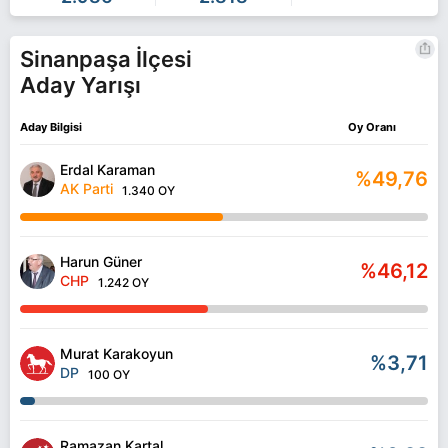
Sinanpaşa İlçesi
Aday Yarışı
Aday Bilgisi
Oy Oranı
Erdal Karaman
%49,76
AK Parti
1.340 OY
Harun Güner
%46,12
CHP
1.242 OY
Murat Karakoyun
%3,71
DP
100 OY
Ramazan Kartal