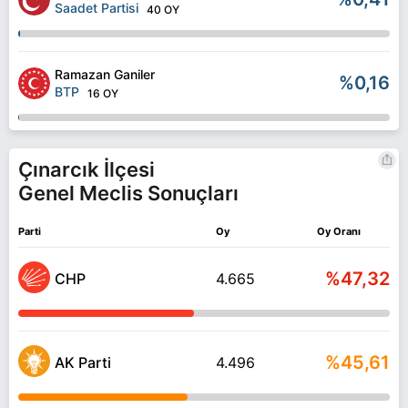
Saadet Partisi
40 OY
Ramazan Ganiler
%0,16
BTP
16 OY
Çınarcık İlçesi
Genel Meclis Sonuçları
Parti
Oy
Oy Oranı
%47,32
CHP
4.665
%45,61
AK Parti
4.496