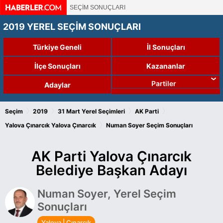
SEÇİM SONUÇLARI
2019 YEREL SEÇİM SONUÇLARI
Türkiye Geneli
İl Sonuçları
İlçe Sonuçları
Kazananlar
Partiler
Adaylar
›
›
›
›
Seçim
2019
31 Mart Yerel Seçimleri
AK Parti
›
Yalova Çınarcık
Yalova Çınarcık
Numan Soyer Seçim Sonuçları
AK Parti Yalova Çınarcık
Belediye Başkan Adayı
Numan Soyer, Yerel Seçim
Sonuçları
Yalova | Çınarcık