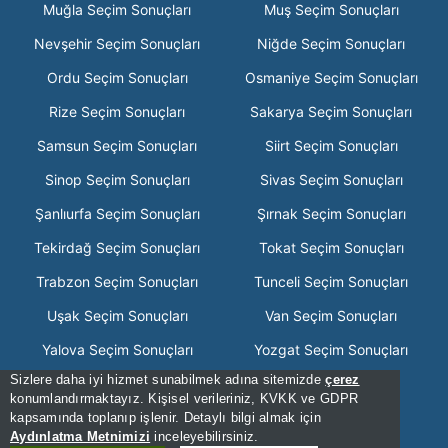
Muğla Seçim Sonuçları
Muş Seçim Sonuçları
Nevşehir Seçim Sonuçları
Niğde Seçim Sonuçları
Ordu Seçim Sonuçları
Osmaniye Seçim Sonuçları
Rize Seçim Sonuçları
Sakarya Seçim Sonuçları
Samsun Seçim Sonuçları
Siirt Seçim Sonuçları
Sinop Seçim Sonuçları
Sivas Seçim Sonuçları
Şanlıurfa Seçim Sonuçları
Şırnak Seçim Sonuçları
Tekirdağ Seçim Sonuçları
Tokat Seçim Sonuçları
Trabzon Seçim Sonuçları
Tunceli Seçim Sonuçları
Uşak Seçim Sonuçları
Van Seçim Sonuçları
Yalova Seçim Sonuçları
Yozgat Seçim Sonuçları
Sizlere daha iyi hizmet sunabilmek adına sitemizde
çerez
Zonguldak Seçim Sonuçları
konumlandırmaktayız. Kişisel verileriniz, KVKK ve GDPR
kapsamında toplanıp işlenir. Detaylı bilgi almak için
[Hata Bildir] - 13:40:07 - .2
Aydınlatma Metnimizi
inceleyebilirsiniz.