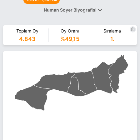
Numan Soyer Biyografisi
01 Ekim 1972'de Çınarcık'ta doğan Numan Soyer, ilk öğretimi
Çınarcık İlk ve Orta Okulu'nda, liseyi Yalova İmam Hatip Lisesinde
Toplam Oy
Oy Oranı
Sıralama
tamamladı.1993 yılından bu yana çeşitli sektörlerde ticaret yapan
4.843
%49,15
1.
Soyer, çeşitli sivil toplum örgütlerinde görev aldı.
Halen Yalova Sanayi ve Ticaret Odası meclis üyesi olan Soyer, 31
Mart 2019 yerel seçimlerinde AK Partiden Çınarcık Belediye
Başkan Adayı oldu.
Soyer, evli ve 3 çocuk babası.
Numan Soyer Yalova Çınarcık belediye başkan adayı olarak AK
Parti ile 31 Mart 2019 yerel seçimlerinde yarışıyor. Numan Soyer
ile ilgili daha fazla bilgi için
Numan Soyer Haberleri
sayfamızı
ziyaret edin.