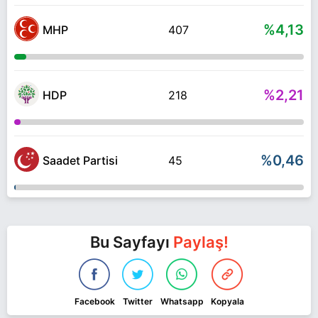
%4,13
MHP
407
%2,21
HDP
218
%0,46
Saadet Partisi
45
Bu Sayfayı
Paylaş!
Facebook
Twitter
Whatsapp
Kopyala