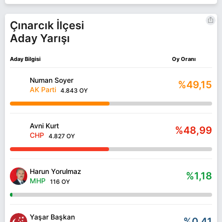
Çınarcık İlçesi
Aday Yarışı
Aday Bilgisi
Oy Oranı
Numan Soyer
%49,15
AK Parti
4.843 OY
Avni Kurt
%48,99
CHP
4.827 OY
Harun Yorulmaz
%1,18
MHP
116 OY
Yaşar Başkan
%0,41