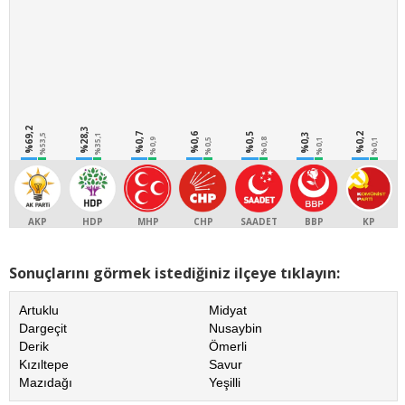
%69,2
%28,3
%0,7
%0,6
%0,5
%0,3
%0,2
%53,5
%35,1
%0,9
%0,5
%0,8
%0,1
%0,1
AKP
HDP
MHP
CHP
SAADET
BBP
KP
Sonuçlarını görmek istediğiniz ilçeye tıklayın:
Artuklu
Midyat
Dargeçit
Nusaybin
Derik
Ömerli
Kızıltepe
Savur
Mazıdağı
Yeşilli