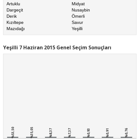
Artuklu
Midyat
Dargeçit
Nusaybin
Derik
Ömerli
Kızıltepe
Savur
Mazıdağı
Yeşilli
Yeşilli 7 Haziran 2015 Genel Seçim Sonuçları
%53,50
%35,05
%8,37
%7,37
%0,93
%0,91
%0,76