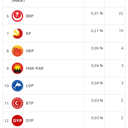
0,31 %
22
6
BBP
0,21 %
15
7
KP
0,06 %
4
8
HKP
0,04 %
3
9
HAK-PAR
0,04 %
3
10
LDP
0,03 %
2
11
BTP
0,03 %
2
12
DYP