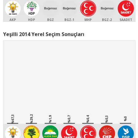
AKP
HDP
BGZ
BGZ-1
MHP
BGZ-2
SAADET
Yeşilli 2014 Yerel Seçim Sonuçları
%67,3
%29,2
%1,9
%0,7
%0,4
%0,3
%0