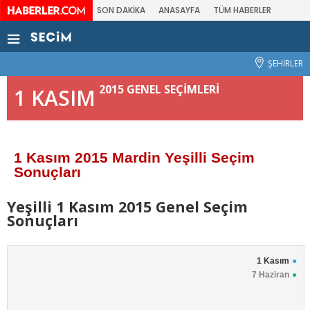
SON DAKİKA
ANASAYFA
TÜM HABERLER
ŞEHİRLER
2015 GENEL SEÇİMLERİ
1 KASIM
1 Kasım 2015 Mardin Yeşilli Seçim
Sonuçları
Yeşilli 1 Kasım 2015 Genel Seçim
Sonuçları
1 Kasım
7 Haziran