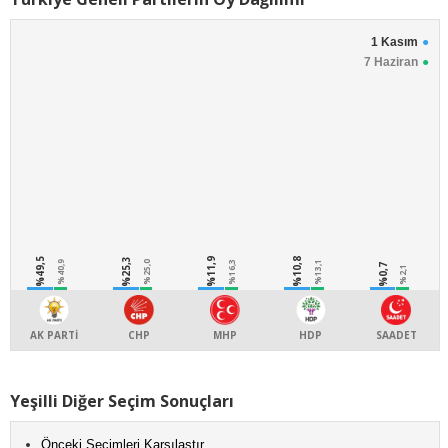
1 Kasım
7 Haziran
%49,5
%25,3
%11,9
%10,8
%40,9
%25,0
%16,3
%13,1
%0,7
%2,1
AK PARTİ
CHP
MHP
HDP
SAADET
Yeşilli Diğer Seçim Sonuçları
Önceki Seçimleri Karşılaştır