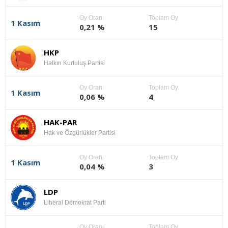
Oy Oranı
Toplam Oy
1 Kasım
0,21 %
15
HKP
Halkın Kurtuluş Partisi
Oy Oranı
Toplam Oy
1 Kasım
0,06 %
4
HAK-PAR
Hak ve Özgürlükler Partisi
Oy Oranı
Toplam Oy
1 Kasım
0,04 %
3
LDP
Liberal Demokrat Parti
Oy Oranı
Toplam Oy