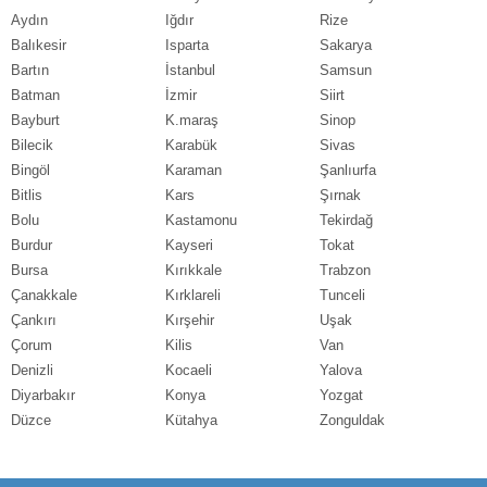
Aydın
Iğdır
Rize
Balıkesir
Isparta
Sakarya
Bartın
İstanbul
Samsun
Batman
İzmir
Siirt
Bayburt
K.maraş
Sinop
Bilecik
Karabük
Sivas
Bingöl
Karaman
Şanlıurfa
Bitlis
Kars
Şırnak
Bolu
Kastamonu
Tekirdağ
Burdur
Kayseri
Tokat
Bursa
Kırıkkale
Trabzon
Çanakkale
Kırklareli
Tunceli
Çankırı
Kırşehir
Uşak
Çorum
Kilis
Van
Denizli
Kocaeli
Yalova
Diyarbakır
Konya
Yozgat
Düzce
Kütahya
Zonguldak