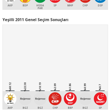
AKP
BDP
HÜDA
SP
MHP
CHP
DSP
PAR
Yeşilli 2011 Genel Seçim Sonuçları
%60.12
%22.38
%10.19
%2.09
%1.86
%0.99
%0.7
AKP
BGZ
BGZ
CHP
BBP
BGZ
SP