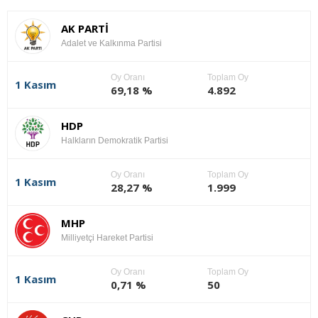
AK PARTİ
Adalet ve Kalkınma Partisi
Oy Oranı
Toplam Oy
1 Kasım
69,18 %
4.892
HDP
Halkların Demokratik Partisi
Oy Oranı
Toplam Oy
1 Kasım
28,27 %
1.999
MHP
Milliyetçi Hareket Partisi
Oy Oranı
Toplam Oy
1 Kasım
0,71 %
50