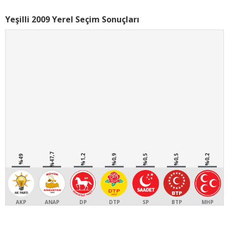
Yeşilli 2009 Yerel Seçim Sonuçları
%47,7
%1,2
%0,9
%0,5
%0,5
%0,2
%49
AKP
ANAP
DP
DTP
SP
BTP
MHP