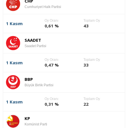
CHP
Cumhuriyet Halk Partisi
Oy Oranı
Toplam Oy
1 Kasım
0,61 %
43
SAADET
Saadet Partisi
Oy Oranı
Toplam Oy
1 Kasım
0,47 %
33
BBP
Büyük Birlik Partisi
Oy Oranı
Toplam Oy
1 Kasım
0,31 %
22
KP
Komünist Parti