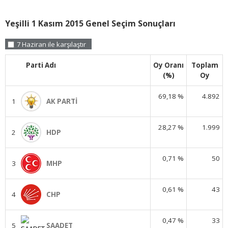
Yeşilli 1 Kasım 2015 Genel Seçim Sonuçları
7 Haziran ile karşılaştır
Parti Adı
Oy Oranı
Toplam
(%)
Oy
69,18 %
4.892
1
AK PARTİ
28,27 %
1.999
2
HDP
0,71 %
50
3
MHP
0,61 %
43
4
CHP
0,47 %
33
5
SAADET