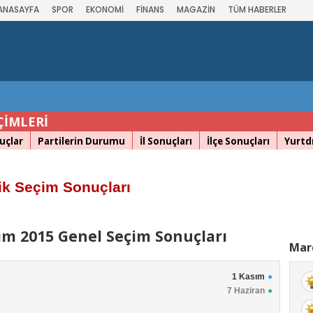
ANASAYFA
SPOR
EKONOMİ
FİNANS
MAGAZİN
TÜM HABERLER
ÇİMLERİ
uçlar
Partilerin Durumu
İl Sonuçları
İlçe Sonuçları
Yurtdı
ik Seçim Sonuçları
ım 2015 Genel Seçim Sonuçları
Mard
1 Kasım
7 Haziran