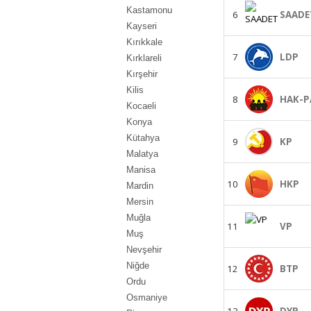
Kastamonu
6
SAADE
Kayseri
Kırıkkale
7
LDP
Kırklareli
Kırşehir
Kilis
8
HAK-P
Kocaeli
Konya
Kütahya
9
KP
Malatya
Manisa
10
HKP
Mardin
Mersin
Muğla
11
VP
Muş
Nevşehir
Niğde
12
BTP
Ordu
Osmaniye
13
DYP