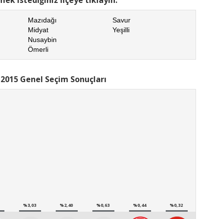
Mazıdağı
Savur
Midyat
Yeşilli
Nusaybin
Ömerli
 2015 Genel Seçim Sonuçları
%3,03
%2,40
%0,63
%0,44
%0,32