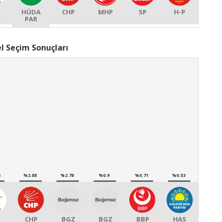
HÜDA
CHP
MHP
SP
H-P
PAR
l Seçim Sonuçları
5
%2.88
%2.78
%0.9
%0.71
%0.53
CHP
BGZ
BGZ
BBP
HAS