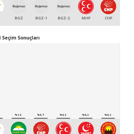
BGZ
BGZ-1
BGZ-2
MHP
CHP
l Seçim Sonuçları
%1,6
%0,7
%0,3
%0,2
%0,2