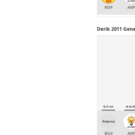
BDP
AKP
Derik 2011 Gene
%71.84
%18.9
BGZ
AKP