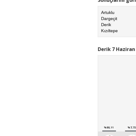
Artuklu
Dargeçit
Derik
Kızıltepe
Derik 7 Haziran
%88,11
%7,72