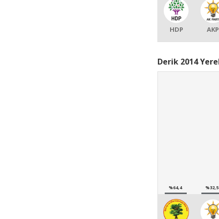
HDP
AKP
Derik 2014 Yere
%64,4
%32,5