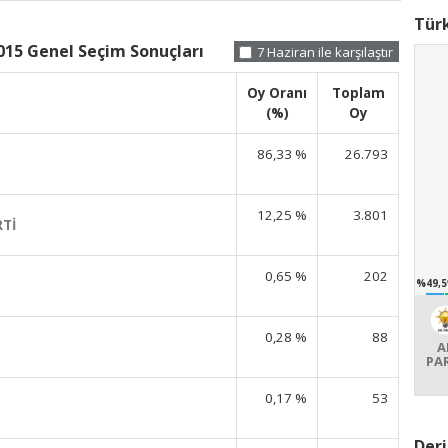
Türk
015 Genel Seçim Sonuçları
7 Haziran ile karşılaştır
Oy Oranı
Toplam
(%)
Oy
86,33 %
26.793
12,25 %
3.801
RTİ
0,65 %
202
%49,5
0,28 %
88
A
PA
0,17 %
53
Deri