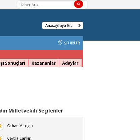
Anasayfaya Git
ŞEHİRLER
şı Sonuçları
Kazananlar
Adaylar
in Milletvekili Seçilenler
Orhan Miroğlu
Ceyda Çankırı