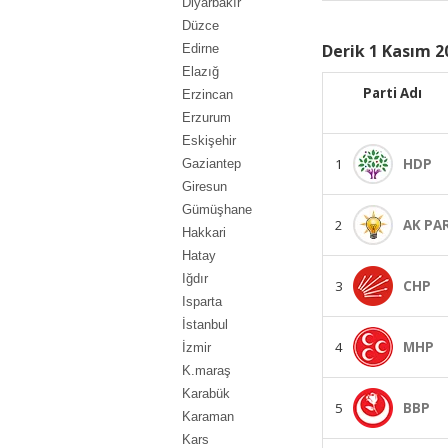
Diyarbakır
Düzce
Derik 1 Kasım 2
Edirne
Elazığ
Parti Adı
Erzincan
Erzurum
Eskişehir
1
HDP
Gaziantep
Giresun
Gümüşhane
2
AK PA
Hakkari
Hatay
Iğdır
3
CHP
Isparta
İstanbul
4
MHP
İzmir
K.maraş
Karabük
5
BBP
Karaman
Kars