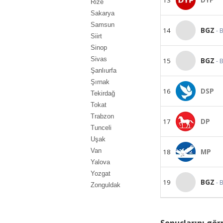
Rize
Sakarya
Samsun
14
BGZ
- 
Siirt
Sinop
Sivas
15
BGZ
- 
Şanlıurfa
Şırnak
16
DSP
Tekirdağ
Tokat
Trabzon
17
DP
Tunceli
Uşak
Van
18
MP
Yalova
Yozgat
19
BGZ
- 
Zonguldak
Sonuçlarını görm