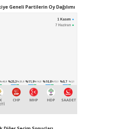
iye Geneli Partilerin Oy Dağılımı
1 Kasım
7 Haziran
%25,3
%11,9
%10,8
%0,7
%40,9
%25,0
%16,3
%13,1
%2,1
K
CHP
MHP
HDP
SAADET
RTİ
k Diğer Seçim Sonuçları