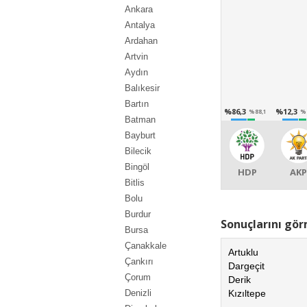
Ankara
Antalya
Ardahan
Artvin
Aydın
Balıkesir
Bartın
%86,3
%12,3
%88,1
%
Batman
Bayburt
Bilecik
Bingöl
HDP
AKP
Bitlis
Bolu
Burdur
Sonuçlarını görm
Bursa
Çanakkale
Artuklu
Çankırı
Dargeçit
Çorum
Derik
Kızıltepe
Denizli