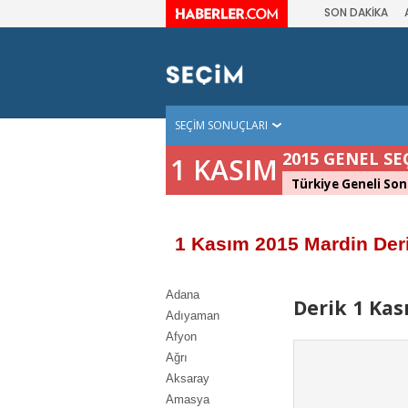
SON DAKİKA
SEÇİM SONUÇLARI
2015 GENEL SE
1 KASIM
Türkiye Geneli Son
1 Kasım 2015 Mardin Der
Adana
Derik 1 Kas
Adıyaman
Afyon
Ağrı
Aksaray
Amasya