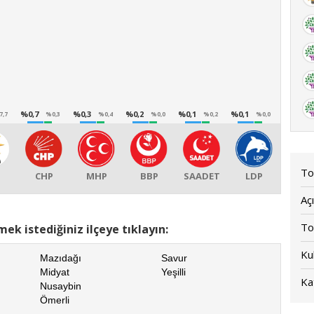
%0,7
%0,3
%0,2
%0,1
%0,1
7,7
%0,3
%0,4
%0,0
%0,2
%0,0
To
CHP
MHP
BBP
SAADET
LDP
Açı
To
ek istediğiniz ilçeye tıklayın:
Kul
Mazıdağı
Savur
Midyat
Yeşilli
Kat
Nusaybin
Ömerli