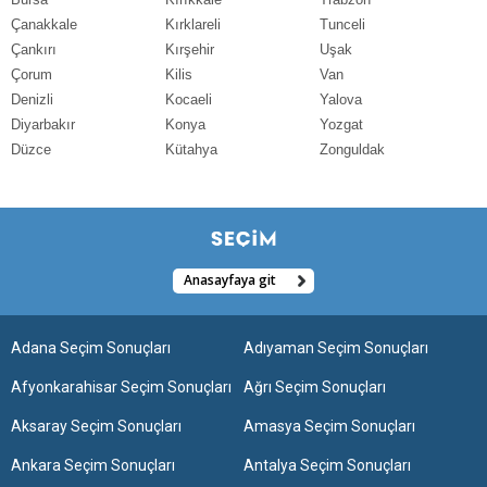
Çanakkale
Kırklareli
Tunceli
Çankırı
Kırşehir
Uşak
Çorum
Kilis
Van
Denizli
Kocaeli
Yalova
Diyarbakır
Konya
Yozgat
Düzce
Kütahya
Zonguldak
Anasayfaya git
Adana Seçim Sonuçları
Adıyaman Seçim Sonuçları
Afyonkarahisar Seçim Sonuçları
Ağrı Seçim Sonuçları
Aksaray Seçim Sonuçları
Amasya Seçim Sonuçları
Ankara Seçim Sonuçları
Antalya Seçim Sonuçları