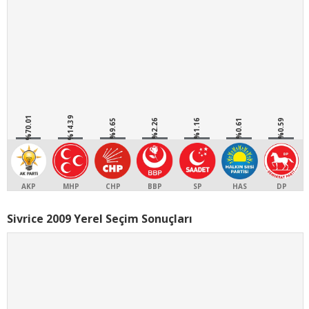
%70.01
%14.39
%9.65
%2.26
%1.16
%0.61
%0.59
AKP
MHP
CHP
BBP
SP
HAS
DP
Sivrice 2009 Yerel Seçim Sonuçları