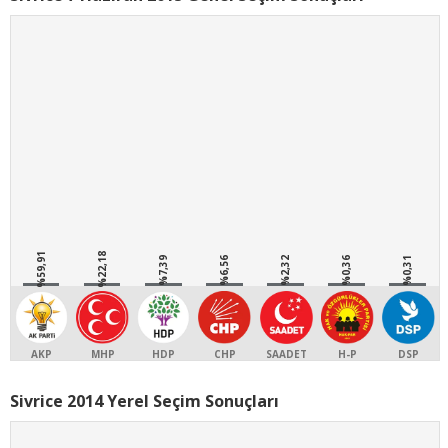
%59,91
%22,18
%7,39
%6,56
%2,32
%0,36
%0,31
AKP
MHP
HDP
CHP
SAADET
H-P
DSP
Sivrice 2014 Yerel Seçim Sonuçları