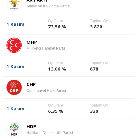
Adalet ve Kalkınma Partisi
Oy Oranı
Toplam Oy
1 Kasım
73,56 %
3.820
MHP
Milliyetçi Hareket Partisi
Oy Oranı
Toplam Oy
1 Kasım
13,06 %
678
CHP
Cumhuriyet Halk Partisi
Oy Oranı
Toplam Oy
1 Kasım
6,35 %
330
HDP
Halkların Demokratik Partisi