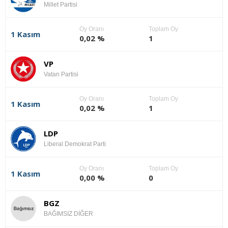
Millet Partisi
Oy Oranı
Toplam Oy
1 Kasım
0,02 %
1
VP
Vatan Partisi
Oy Oranı
Toplam Oy
1 Kasım
0,02 %
1
LDP
Liberal Demokrat Parti
Oy Oranı
Toplam Oy
1 Kasım
0,00 %
0
BGZ
BAĞIMSIZ DİĞER