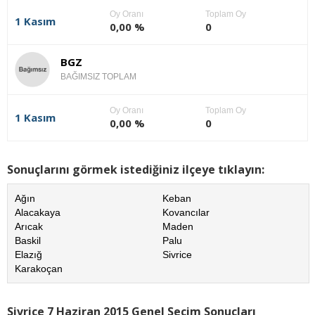
Oy Oranı
Toplam Oy
1 Kasım
0,00 %
0
BGZ
BAĞIMSIZ TOPLAM
Oy Oranı
Toplam Oy
1 Kasım
0,00 %
0
Sonuçlarını görmek istediğiniz ilçeye tıklayın:
Ağın
Keban
Alacakaya
Kovancılar
Arıcak
Maden
Baskil
Palu
Elazığ
Sivrice
Karakoçan
Sivrice 7 Haziran 2015 Genel Seçim Sonuçları