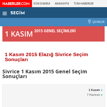
SON DAKİKA
ANASAYFA
TÜM HABERLER
ŞEHİRLER
2015 GENEL SEÇİMLERİ
1 KASIM
1 Kasım 2015 Elazığ Sivrice Seçim
Sonuçları
Sivrice 1 Kasım 2015 Genel Seçim
Sonuçları
1 Kasım
7 Haziran