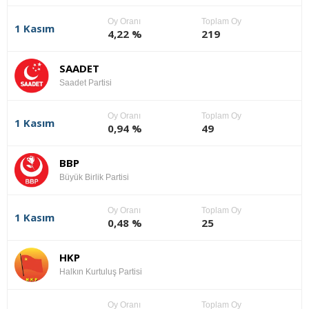
Oy Oranı
Toplam Oy
1 Kasım
4,22 %
219
SAADET
Saadet Partisi
Oy Oranı
Toplam Oy
1 Kasım
0,94 %
49
BBP
Büyük Birlik Partisi
Oy Oranı
Toplam Oy
1 Kasım
0,48 %
25
HKP
Halkın Kurtuluş Partisi
Oy Oranı
Toplam Oy