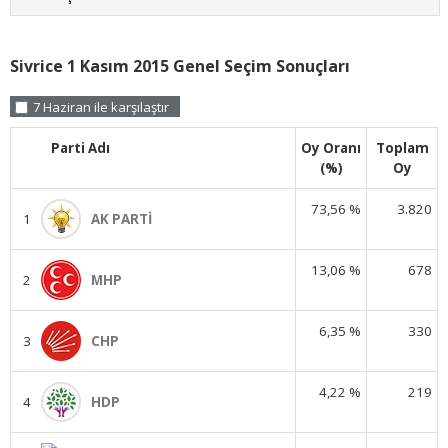
Sivrice 1 Kasım 2015 Genel Seçim Sonuçları
7 Haziran ile karşılaştır
Parti Adı
Oy Oranı
Toplam
(%)
Oy
73,56 %
3.820
1
AK PARTİ
13,06 %
678
2
MHP
6,35 %
330
3
CHP
4,22 %
219
4
HDP