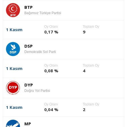
BTP
Bağımsız Türkiye Partisi
Oy Oranı
Toplam Oy
1 Kasım
0,17 %
9
DSP
Demokratik Sol Parti
Oy Oranı
Toplam Oy
1 Kasım
0,08 %
4
DYP
Doğru Yol Partisi
Oy Oranı
Toplam Oy
1 Kasım
0,04 %
2
MP