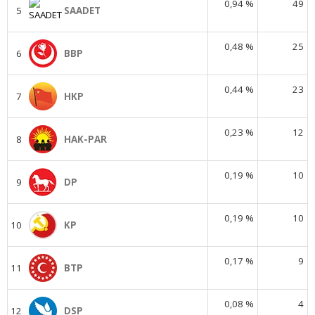
0,94 %
49
5
SAADET
0,48 %
25
6
BBP
0,44 %
23
7
HKP
0,23 %
12
8
HAK-PAR
0,19 %
10
9
DP
0,19 %
10
10
KP
0,17 %
9
11
BTP
0,08 %
4
12
DSP