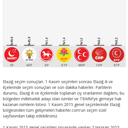
%49,6
%45,9
%1,4
%1,4
%1,3
%0,2
%0,2
SP
AKP
DP
DTP
MHP
CHP
BTP
Elazığ seçim sonuçları. 1 Kasım seçimleri sonrası Elazığ ili ve
ilçelerinde seçim sonuçları ve son dakika haberler. Partilerin
durumu, Elazığ ili ve ilçelerinde toplanan oy oranlarının dağılımı, bu
bölgeden milletvekili adayı olan isimler ve TBMM'ye girmeye hak
kazanan isimlerin listesi. 1 Kasım 2015 genel seçimlerinde Elazığ
bölgesinden tüm gelişmeleri haberler.com'un seçim özel
sayfasından takip edebilirsiniz.
1 Kasım 2015 genel seçimleri öncesinde yapılan 7 Haziran 2015