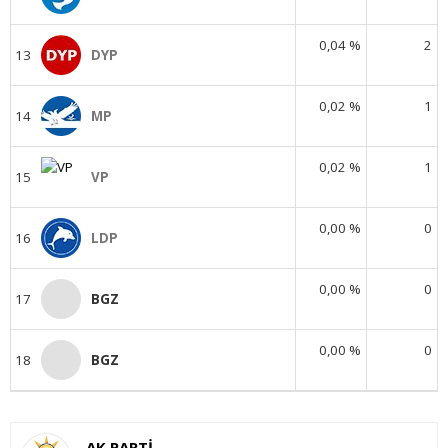
0,04 %
2
13
DYP
0,02 %
1
14
MP
0,02 %
1
15
VP
0,00 %
0
16
LDP
0,00 %
0
17
BGZ
0,00 %
0
18
BGZ
AK PARTİ