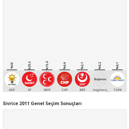
%25,5
%15,4
%6,6
%2,1
%0,2
%0,1
%50
AKP
SP
MHP
CHP
BBP
bagimsiz_1
TURK
Sivrice 2011 Genel Seçim Sonuçları