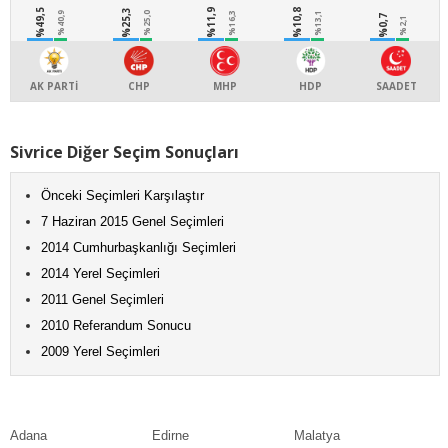
%49,5
%25,3
%11,9
%10,8
%40,9
%25,0
%16,3
%13,1
%0,7
%2,1
AK PARTİ
CHP
MHP
HDP
SAADET
Sivrice Diğer Seçim Sonuçları
Önceki Seçimleri Karşılaştır
7 Haziran 2015 Genel Seçimleri
2014 Cumhurbaşkanlığı Seçimleri
2014 Yerel Seçimleri
2011 Genel Seçimleri
2010 Referandum Sonucu
2009 Yerel Seçimleri
Adana
Edirne
Malatya