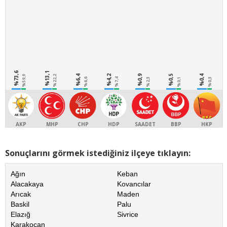
%73,6
%13,1
%6,4
%4,2
%0,9
%0,5
%0,4
%59,9
%22,2
%6,6
%7,4
%2,3
%0,1
%0,3
AKP
MHP
CHP
HDP
SAADET
BBP
HKP
Sonuçlarını görmek istediğiniz ilçeye tıklayın:
Ağın
Keban
Alacakaya
Kovancılar
Arıcak
Maden
Baskil
Palu
Elazığ
Sivrice
Karakoçan