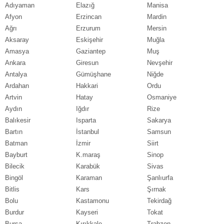
Adıyaman
Elazığ
Manisa
Afyon
Erzincan
Mardin
Ağrı
Erzurum
Mersin
Aksaray
Eskişehir
Muğla
Amasya
Gaziantep
Muş
Ankara
Giresun
Nevşehir
Antalya
Gümüşhane
Niğde
Ardahan
Hakkari
Ordu
Artvin
Hatay
Osmaniye
Aydın
Iğdır
Rize
Balıkesir
Isparta
Sakarya
Bartın
İstanbul
Samsun
Batman
İzmir
Siirt
Bayburt
K.maraş
Sinop
Bilecik
Karabük
Sivas
Bingöl
Karaman
Şanlıurfa
Bitlis
Kars
Şırnak
Bolu
Kastamonu
Tekirdağ
Burdur
Kayseri
Tokat
Bursa
Kırıkkale
Trabzon