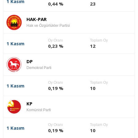
1 Kasım
0,44 %
23
HAK-PAR
Hak ve Özgürlükler Partisi
Oy Oranı
Toplam Oy
1 Kasım
0,23 %
12
DP
Demokrat Parti
Oy Oranı
Toplam Oy
1 Kasım
0,19 %
10
KP
Komünist Parti
Oy Oranı
Toplam Oy
1 Kasım
0,19 %
10