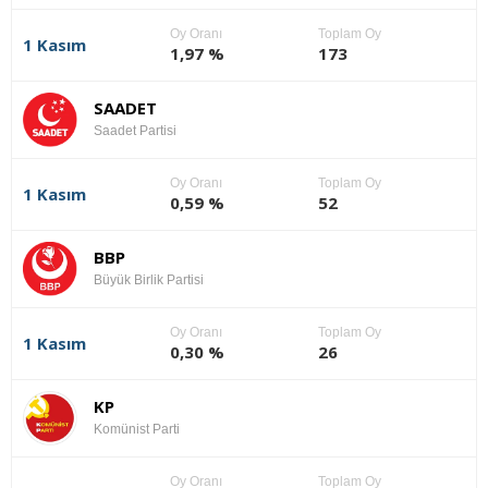
Oy Oranı
Toplam Oy
1 Kasım
1,97 %
173
SAADET
Saadet Partisi
Oy Oranı
Toplam Oy
1 Kasım
0,59 %
52
BBP
Büyük Birlik Partisi
Oy Oranı
Toplam Oy
1 Kasım
0,30 %
26
KP
Komünist Parti
Oy Oranı
Toplam Oy