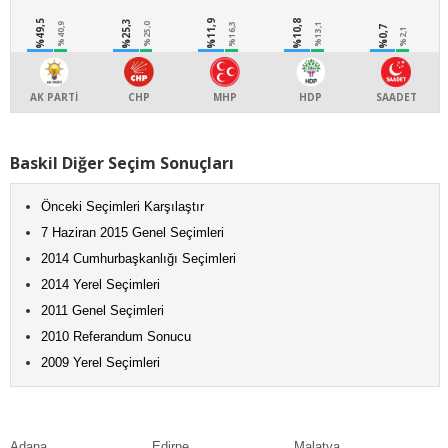
%49,5
%25,3
%11,9
%10,8
%40,9
%25,0
%16,3
%13,1
%0,7
%2,1
AK PARTİ
CHP
MHP
HDP
SAADET
Baskil Diğer Seçim Sonuçları
Önceki Seçimleri Karşılaştır
7 Haziran 2015 Genel Seçimleri
2014 Cumhurbaşkanlığı Seçimleri
2014 Yerel Seçimleri
2011 Genel Seçimleri
2010 Referandum Sonucu
2009 Yerel Seçimleri
Adana
Edirne
Malatya