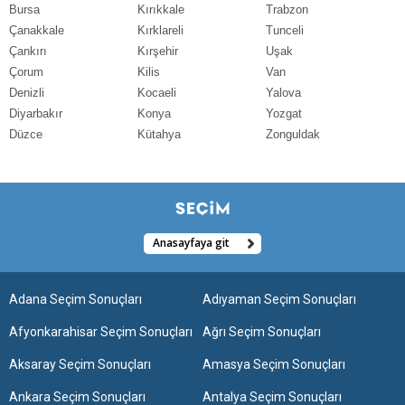
Bursa
Kırıkkale
Trabzon
Çanakkale
Kırklareli
Tunceli
Çankırı
Kırşehir
Uşak
Çorum
Kilis
Van
Denizli
Kocaeli
Yalova
Diyarbakır
Konya
Yozgat
Düzce
Kütahya
Zonguldak
Anasayfaya git
Adana Seçim Sonuçları
Adıyaman Seçim Sonuçları
Afyonkarahisar Seçim Sonuçları
Ağrı Seçim Sonuçları
Aksaray Seçim Sonuçları
Amasya Seçim Sonuçları
Ankara Seçim Sonuçları
Antalya Seçim Sonuçları