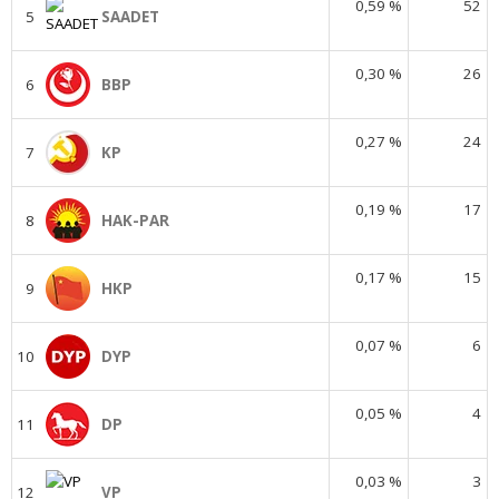
0,59 %
52
5
SAADET
0,30 %
26
6
BBP
0,27 %
24
7
KP
0,19 %
17
8
HAK-PAR
0,17 %
15
9
HKP
0,07 %
6
10
DYP
0,05 %
4
11
DP
0,03 %
3
12
VP