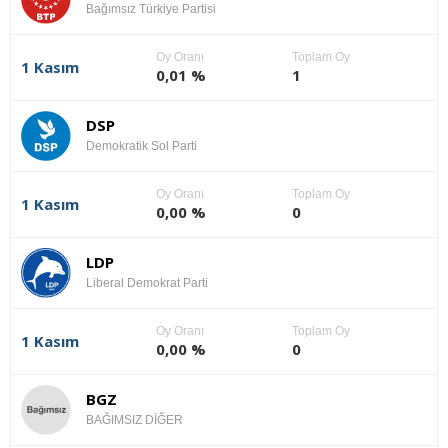
Bağımsız Türkiye Partisi
Oy Oranı
Toplam Oy
1 Kasım
0,01 %
1
DSP
Demokratik Sol Parti
Oy Oranı
Toplam Oy
1 Kasım
0,00 %
0
LDP
Liberal Demokrat Parti
Oy Oranı
Toplam Oy
1 Kasım
0,00 %
0
BGZ
BAĞIMSIZ DİĞER