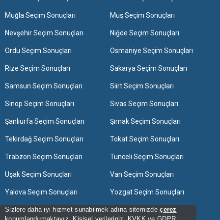
Muğla Seçim Sonuçları
Muş Seçim Sonuçları
Nevşehir Seçim Sonuçları
Niğde Seçim Sonuçları
Ordu Seçim Sonuçları
Osmaniye Seçim Sonuçları
Rize Seçim Sonuçları
Sakarya Seçim Sonuçları
Samsun Seçim Sonuçları
Siirt Seçim Sonuçları
Sinop Seçim Sonuçları
Sivas Seçim Sonuçları
Şanlıurfa Seçim Sonuçları
Şırnak Seçim Sonuçları
Tekirdağ Seçim Sonuçları
Tokat Seçim Sonuçları
Trabzon Seçim Sonuçları
Tunceli Seçim Sonuçları
Uşak Seçim Sonuçları
Van Seçim Sonuçları
Yalova Seçim Sonuçları
Yozgat Seçim Sonuçları
Zonguldak Seçim Sonuçları
Sizlere daha iyi hizmet sunabilmek adına sitemizde
çerez
konumlandırmaktayız. Kişisel verileriniz, KVKK ve GDPR