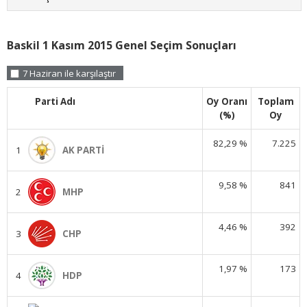
Baskil 1 Kasım 2015 Genel Seçim Sonuçları
7 Haziran ile karşılaştır
Parti Adı
Oy Oranı
Toplam
(%)
Oy
82,29 %
7.225
1
AK PARTİ
9,58 %
841
2
MHP
4,46 %
392
3
CHP
1,97 %
173
4
HDP