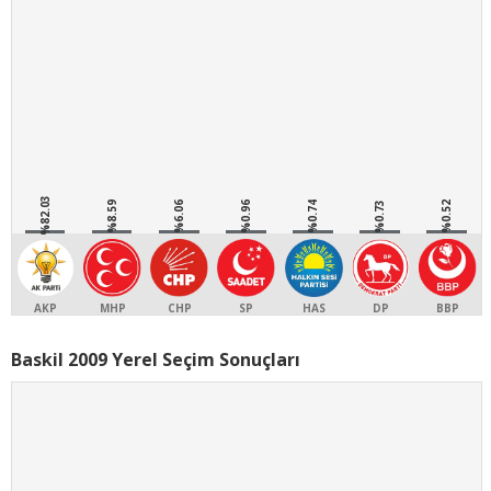
%82.03
%8.59
%6.06
%0.96
%0.74
%0.73
%0.52
AKP
MHP
CHP
SP
HAS
DP
BBP
Baskil 2009 Yerel Seçim Sonuçları