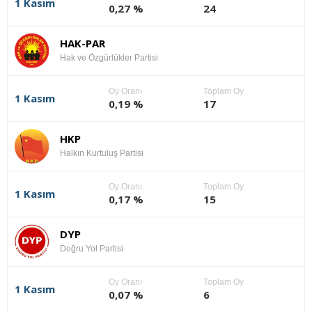
1 Kasım
0,27 %
24
HAK-PAR
Hak ve Özgürlükler Partisi
Oy Oranı
Toplam Oy
1 Kasım
0,19 %
17
HKP
Halkın Kurtuluş Partisi
Oy Oranı
Toplam Oy
1 Kasım
0,17 %
15
DYP
Doğru Yol Partisi
Oy Oranı
Toplam Oy
1 Kasım
0,07 %
6