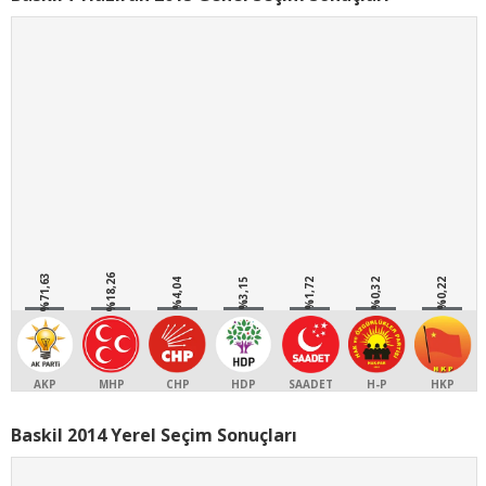
%71,63
%18,26
%4,04
%3,15
%1,72
%0,32
%0,22
AKP
MHP
CHP
HDP
SAADET
H-P
HKP
Baskil 2014 Yerel Seçim Sonuçları