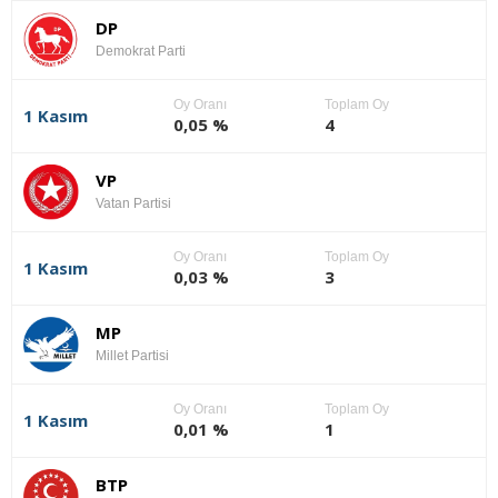
DP
Demokrat Parti
Oy Oranı
Toplam Oy
1 Kasım
0,05 %
4
VP
Vatan Partisi
Oy Oranı
Toplam Oy
1 Kasım
0,03 %
3
MP
Millet Partisi
Oy Oranı
Toplam Oy
1 Kasım
0,01 %
1
BTP