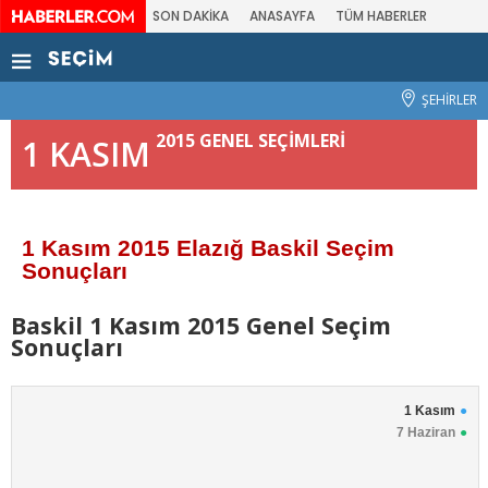
SON DAKİKA
ANASAYFA
TÜM HABERLER
ŞEHİRLER
2015 GENEL SEÇİMLERİ
1 KASIM
1 Kasım 2015 Elazığ Baskil Seçim
Sonuçları
Baskil 1 Kasım 2015 Genel Seçim
Sonuçları
1 Kasım
7 Haziran