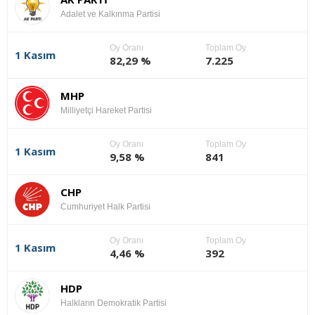
Adalet ve Kalkınma Partisi
Oy Oranı
Toplam Oy
1 Kasım
82,29 %
7.225
MHP
Milliyetçi Hareket Partisi
Oy Oranı
Toplam Oy
1 Kasım
9,58 %
841
CHP
Cumhuriyet Halk Partisi
Oy Oranı
Toplam Oy
1 Kasım
4,46 %
392
HDP
Halkların Demokratik Partisi