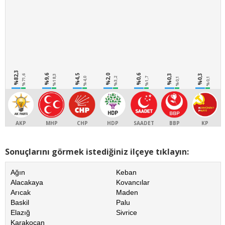
%82,3
%9,6
%4,5
%2,0
%0,6
%0,3
%0,3
%71,6
%18,3
%4,0
%3,2
%1,7
%0,1
%0,1
AKP
MHP
CHP
HDP
SAADET
BBP
KP
Sonuçlarını görmek istediğiniz ilçeye tıklayın:
Ağın
Keban
Alacakaya
Kovancılar
Arıcak
Maden
Baskil
Palu
Elazığ
Sivrice
Karakoçan