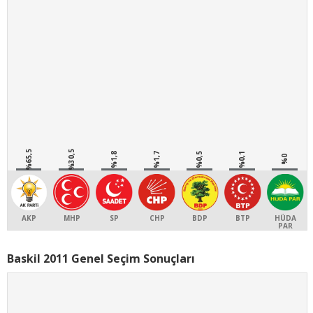
%65,5
%30,5
%1,8
%1,7
%0,5
%0,1
%0
AKP
MHP
SP
CHP
BDP
BTP
HÜDA
PAR
Baskil 2011 Genel Seçim Sonuçları