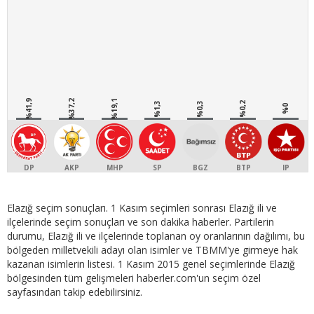
%41,9
%37,2
%19,1
%1,3
%0,3
%0,2
%0
DP
AKP
MHP
SP
BGZ
BTP
IP
Elazığ seçim sonuçları. 1 Kasım seçimleri sonrası Elazığ ili ve
ilçelerinde seçim sonuçları ve son dakika haberler. Partilerin
durumu, Elazığ ili ve ilçelerinde toplanan oy oranlarının dağılımı, bu
bölgeden milletvekili adayı olan isimler ve TBMM'ye girmeye hak
kazanan isimlerin listesi. 1 Kasım 2015 genel seçimlerinde Elazığ
bölgesinden tüm gelişmeleri haberler.com'un seçim özel
sayfasından takip edebilirsiniz.