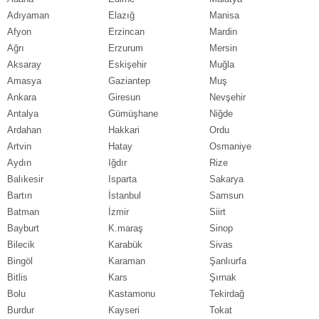
Adıyaman
Elazığ
Manisa
Afyon
Erzincan
Mardin
Ağrı
Erzurum
Mersin
Aksaray
Eskişehir
Muğla
Amasya
Gaziantep
Muş
Ankara
Giresun
Nevşehir
Antalya
Gümüşhane
Niğde
Ardahan
Hakkari
Ordu
Artvin
Hatay
Osmaniye
Aydın
Iğdır
Rize
Balıkesir
Isparta
Sakarya
Bartın
İstanbul
Samsun
Batman
İzmir
Siirt
Bayburt
K.maraş
Sinop
Bilecik
Karabük
Sivas
Bingöl
Karaman
Şanlıurfa
Bitlis
Kars
Şırnak
Bolu
Kastamonu
Tekirdağ
Burdur
Kayseri
Tokat