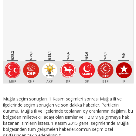
%35,2
%29,3
%28,1
%6,6
%0,6
%0,3
%0
MHP
CHP
AKP
DP
SP
BTP
IP
Muğla seçim sonuçları. 1 Kasım seçimleri sonrası Muğla ili ve
ilçelerinde seçim sonuçları ve son dakika haberler. Partilerin
durumu, Muğla ili ve ilçelerinde toplanan oy oranlarının dağılımı, bu
bölgeden milletvekili adayı olan isimler ve TBMM'ye girmeye hak
kazanan isimlerin listesi. 1 Kasım 2015 genel seçimlerinde Muğla
bölgesinden tüm gelişmeleri haberler.com'un seçim özel
sayfasından takip edebilirsiniz.