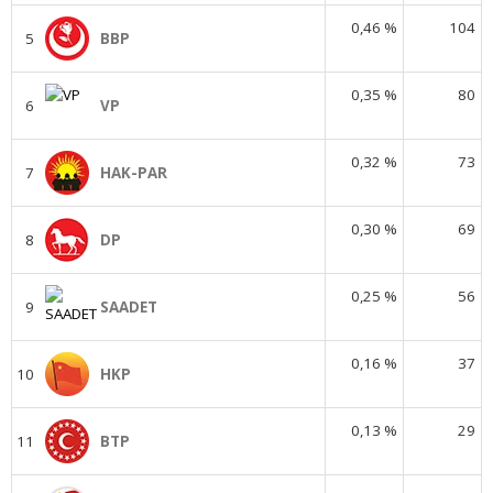
0,46 %
104
5
BBP
0,35 %
80
6
VP
0,32 %
73
7
HAK-PAR
0,30 %
69
8
DP
0,25 %
56
9
SAADET
0,16 %
37
10
HKP
0,13 %
29
11
BTP