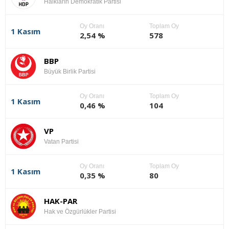
Halkların Demokratik Partisi
Oy Oranı
Toplam Oy
1 Kasım
2,54 %
578
BBP
Büyük Birlik Partisi
Oy Oranı
Toplam Oy
1 Kasım
0,46 %
104
VP
Vatan Partisi
Oy Oranı
Toplam Oy
1 Kasım
0,35 %
80
HAK-PAR
Hak ve Özgürlükler Partisi