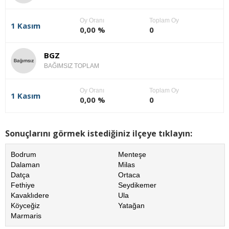
Oy Oranı
Toplam Oy
1 Kasım
0,00 %
0
BGZ
BAĞIMSIZ TOPLAM
Oy Oranı
Toplam Oy
1 Kasım
0,00 %
0
Sonuçlarını görmek istediğiniz ilçeye tıklayın:
Bodrum
Menteşe
Dalaman
Milas
Datça
Ortaca
Fethiye
Seydikemer
Kavaklıdere
Ula
Köyceğiz
Yatağan
Marmaris