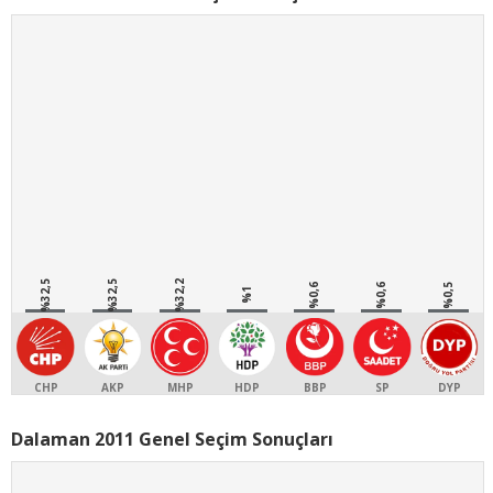
%32,5
%32,5
%32,2
%0,6
%0,6
%0,5
%1
CHP
AKP
MHP
HDP
BBP
SP
DYP
Dalaman 2011 Genel Seçim Sonuçları