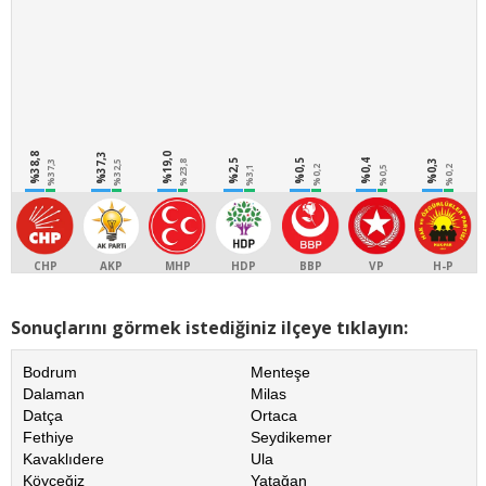
%38,8
%37,3
%19,0
%2,5
%0,5
%0,4
%0,3
%37,3
%32,5
%23,8
%3,1
%0,2
%0,5
%0,2
CHP
AKP
MHP
HDP
BBP
VP
H-P
Sonuçlarını görmek istediğiniz ilçeye tıklayın:
Bodrum
Menteşe
Dalaman
Milas
Datça
Ortaca
Fethiye
Seydikemer
Kavaklıdere
Ula
Köyceğiz
Yatağan