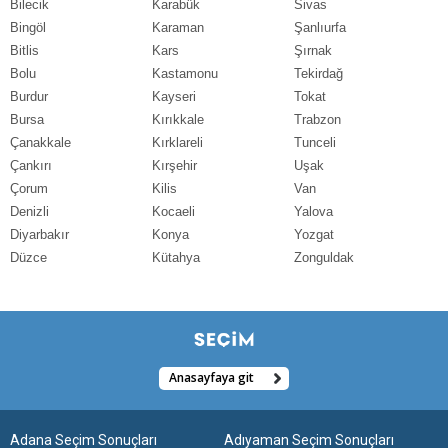
Bilecik
Karabük
Sivas
Bingöl
Karaman
Şanlıurfa
Bitlis
Kars
Şırnak
Bolu
Kastamonu
Tekirdağ
Burdur
Kayseri
Tokat
Bursa
Kırıkkale
Trabzon
Çanakkale
Kırklareli
Tunceli
Çankırı
Kırşehir
Uşak
Çorum
Kilis
Van
Denizli
Kocaeli
Yalova
Diyarbakır
Konya
Yozgat
Düzce
Kütahya
Zonguldak
Anasayfaya git
Adana Seçim Sonuçları
Adıyaman Seçim Sonuçları