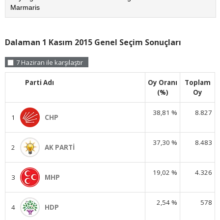
Marmaris
Dalaman 1 Kasım 2015 Genel Seçim Sonuçları
7 Haziran ile karşılaştır
Parti Adı
Oy Oranı
Toplam
(%)
Oy
38,81 %
8.827
1
CHP
37,30 %
8.483
2
AK PARTİ
19,02 %
4.326
3
MHP
2,54 %
578
4
HDP