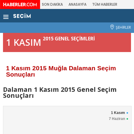
SON DAKİKA
ANASAYFA
TÜM HABERLER
ŞEHİRLER
2015 GENEL SEÇİMLERİ
1 KASIM
1 Kasım 2015 Muğla Dalaman Seçim
Sonuçları
Dalaman 1 Kasım 2015 Genel Seçim
Sonuçları
1 Kasım
7 Haziran