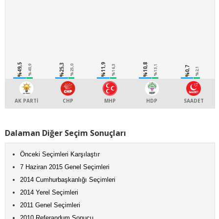
%49,5
%25,3
%11,9
%10,8
%40,9
%25,0
%16,3
%13,1
%0,7
%2,1
AK PARTİ
CHP
MHP
HDP
SAADET
Dalaman Diğer Seçim Sonuçları
Önceki Seçimleri Karşılaştır
7 Haziran 2015 Genel Seçimleri
2014 Cumhurbaşkanlığı Seçimleri
2014 Yerel Seçimleri
2011 Genel Seçimleri
2010 Referandum Sonucu