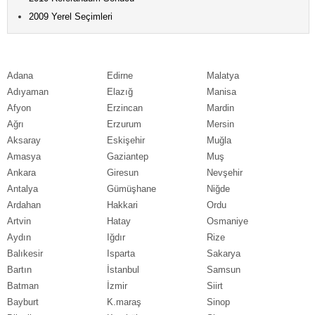
2009 Yerel Seçimleri
Adana
Edirne
Malatya
Adıyaman
Elazığ
Manisa
Afyon
Erzincan
Mardin
Ağrı
Erzurum
Mersin
Aksaray
Eskişehir
Muğla
Amasya
Gaziantep
Muş
Ankara
Giresun
Nevşehir
Antalya
Gümüşhane
Niğde
Ardahan
Hakkari
Ordu
Artvin
Hatay
Osmaniye
Aydın
Iğdır
Rize
Balıkesir
Isparta
Sakarya
Bartın
İstanbul
Samsun
Batman
İzmir
Siirt
Bayburt
K.maraş
Sinop