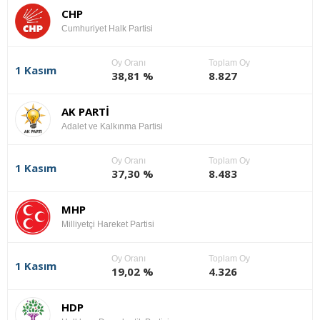
CHP
Cumhuriyet Halk Partisi
Oy Oranı
Toplam Oy
1 Kasım
38,81 %
8.827
AK PARTİ
Adalet ve Kalkınma Partisi
Oy Oranı
Toplam Oy
1 Kasım
37,30 %
8.483
MHP
Milliyetçi Hareket Partisi
Oy Oranı
Toplam Oy
1 Kasım
19,02 %
4.326
HDP