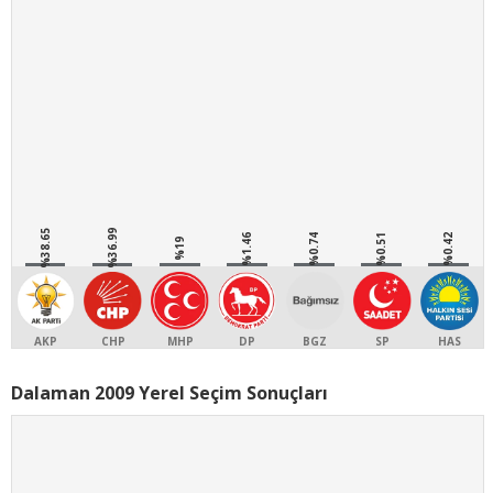
%38.65
%36.99
%1.46
%0.74
%0.51
%0.42
%19
AKP
CHP
MHP
DP
BGZ
SP
HAS
Dalaman 2009 Yerel Seçim Sonuçları