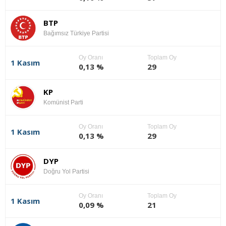
BTP
Bağımsız Türkiye Partisi
Oy Oranı
Toplam Oy
1 Kasım
0,13 %
29
KP
Komünist Parti
Oy Oranı
Toplam Oy
1 Kasım
0,13 %
29
DYP
Doğru Yol Partisi
Oy Oranı
Toplam Oy
1 Kasım
0,09 %
21