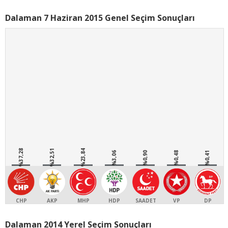
Dalaman 7 Haziran 2015 Genel Seçim Sonuçları
%37,28
%32,51
%23,84
%3,06
%0,90
%0,48
%0,41
CHP
AKP
MHP
HDP
SAADET
VP
DP
Dalaman 2014 Yerel Seçim Sonuçları