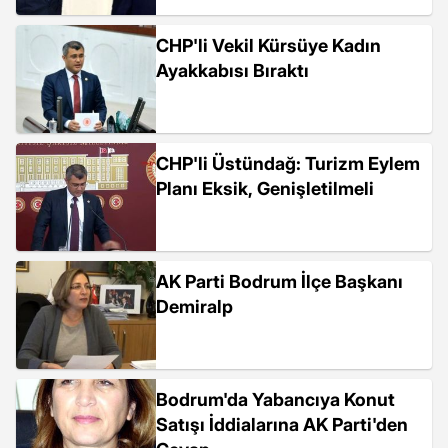
CHP'li Vekil Kürsüye Kadın
Ayakkabısı Bıraktı
CHP'li Üstündağ: Turizm Eylem
Planı Eksik, Genişletilmeli
AK Parti Bodrum İlçe Başkanı
Demiralp
Bodrum'da Yabancıya Konut
Satışı İddialarına AK Parti'den