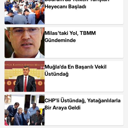
Heyecanı Başladı
Milas'taki Yol, TBMM
Gündeminde
Muğla'da En Başarılı Vekil
Üstündağ
CHP'li Üstündağ, Yatağanlılarla
Bir Araya Geldi