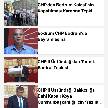
CHP'den Bodrum Kalesi'nin
Kapatılması Kararına Tepki
Bodrum CHP Bodrum'da
Bayramlaşma
CHP'li Üstündağ'dan Termik
Santral Tepkisi
CHP'li Üstündağ: Balıkçılığa
Dahi Kapalı Koya
Cumhurbaşkanlığı Için 'Yazlık