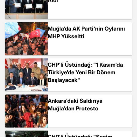
Aldı
Muğla'da AK Parti'nin Oylarını
MHP Yükseltti
CHP'li Üstündağ: "1 Kasım'da
Türkiye'de Yeni Bir Dönem
Başlayacak"
Ankara'daki Saldırıya
Muğla'dan Protesto
CHP'li Üstündağ: "Seçim