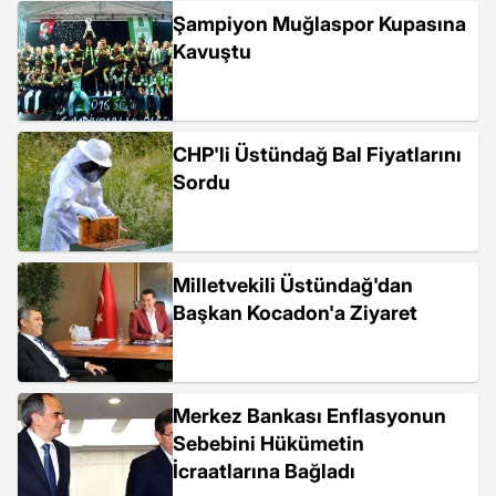
Şampiyon Muğlaspor Kupasına
Kavuştu
CHP'li Üstündağ Bal Fiyatlarını
Sordu
Milletvekili Üstündağ'dan
Başkan Kocadon'a Ziyaret
Merkez Bankası Enflasyonun
Sebebini Hükümetin
İcraatlarına Bağladı