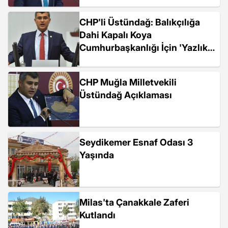
Kaçak Saray' Yapılıyor
CHP'li Üstündağ: Balıkçılığa
Dahi Kapalı Koya
Cumhurbaşkanlığı İçin 'Yazlık
Kaçak Saray' Yapılıyor...
CHP Muğla Milletvekili
Üstündağ Açıklaması
Seydikemer Esnaf Odası 3
Yaşında
Milas'ta Çanakkale Zaferi
Kutlandı