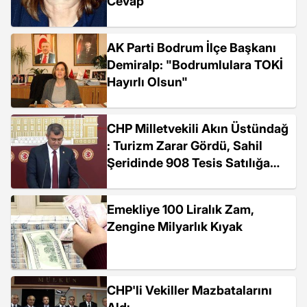
Cevap
AK Parti Bodrum İlçe Başkanı
Demiralp: "Bodrumlulara TOKİ
Hayırlı Olsun"
CHP Milletvekili Akın Üstündağ
: Turizm Zarar Gördü, Sahil
Şeridinde 908 Tesis Satılığa
Çıkarıldı
Emekliye 100 Liralık Zam,
Zengine Milyarlık Kıyak
CHP'li Vekiller Mazbatalarını