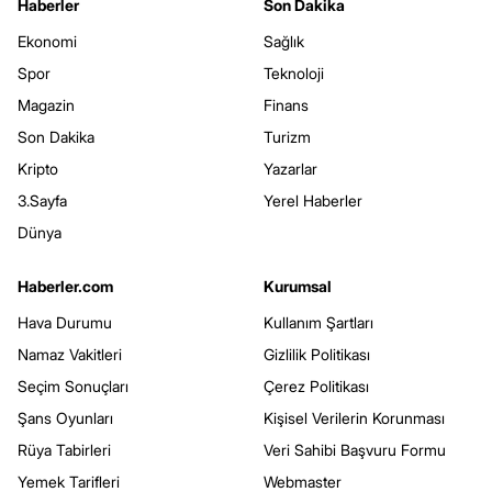
Haberler
Son Dakika
Ekonomi
Sağlık
Spor
Teknoloji
Magazin
Finans
Son Dakika
Turizm
Kripto
Yazarlar
3.Sayfa
Yerel Haberler
Dünya
Haberler.com
Kurumsal
Hava Durumu
Kullanım Şartları
Namaz Vakitleri
Gizlilik Politikası
Seçim Sonuçları
Çerez Politikası
Şans Oyunları
Kişisel Verilerin Korunması
Rüya Tabirleri
Veri Sahibi Başvuru Formu
Yemek Tarifleri
Webmaster