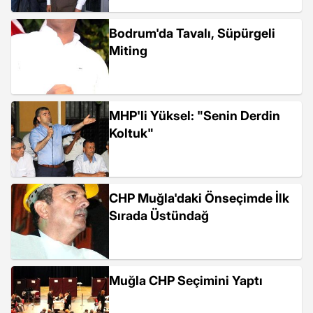
Bodrum'da Tavalı, Süpürgeli
Miting
MHP'li Yüksel: "Senin Derdin
Koltuk"
CHP Muğla'daki Önseçimde İlk
Sırada Üstündağ
Muğla CHP Seçimini Yaptı