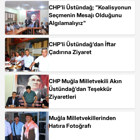
CHP'li Üstündağ; "Koalisyonun
Seçmenin Mesajı Olduğunu
Algılamalıyız"
CHP'li Üstündağ'dan İftar
Çadırına Ziyaret
CHP Muğla Milletvekili Akın
Üstündağ'dan Teşekkür
Ziyaretleri
Muğla Milletvekillerinden
Hatıra Fotoğrafı