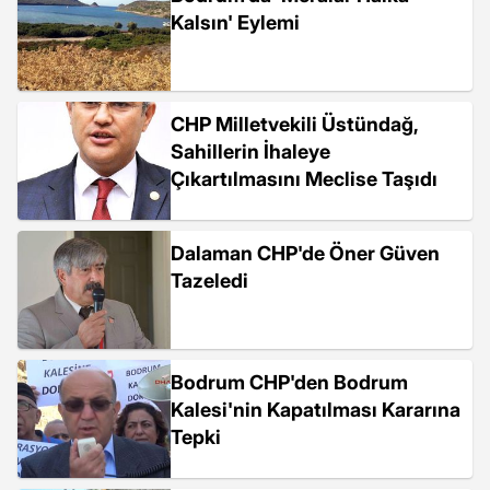
Kalsın' Eylemi
CHP Milletvekili Üstündağ,
Sahillerin İhaleye
Çıkartılmasını Meclise Taşıdı
Dalaman CHP'de Öner Güven
Tazeledi
Bodrum CHP'den Bodrum
Kalesi'nin Kapatılması Kararına
Tepki