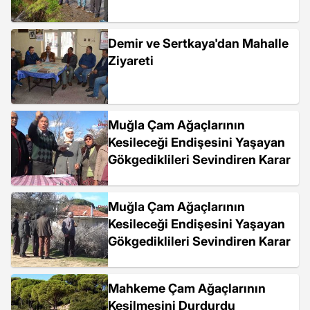
Demir ve Sertkaya'dan Mahalle
Ziyareti
Muğla Çam Ağaçlarının
Kesileceği Endişesini Yaşayan
Gökgediklileri Sevindiren Karar
Muğla Çam Ağaçlarının
Kesileceği Endişesini Yaşayan
Gökgediklileri Sevindiren Karar
Mahkeme Çam Ağaçlarının
Kesilmesini Durdurdu