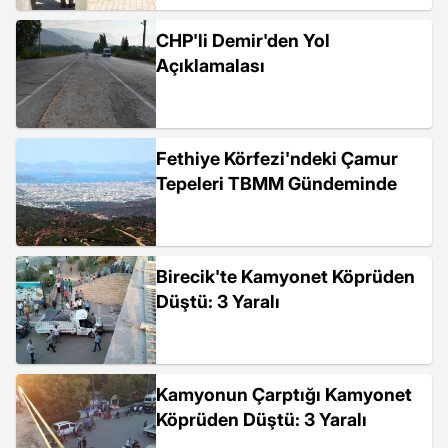
CHP'li Demir'den Yol
Açıklamalası
Fethiye Körfezi'ndeki Çamur
Tepeleri TBMM Gündeminde
Birecik'te Kamyonet Köprüden
Düştü: 3 Yaralı
Kamyonun Çarptığı Kamyonet
Köprüden Düştü: 3 Yaralı