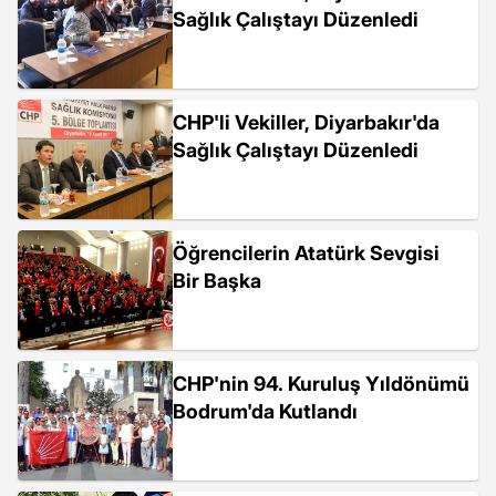
Sağlık Çalıştayı Düzenledi
CHP'li Vekiller, Diyarbakır'da
Sağlık Çalıştayı Düzenledi
Öğrencilerin Atatürk Sevgisi
Bir Başka
CHP'nin 94. Kuruluş Yıldönümü
Bodrum'da Kutlandı