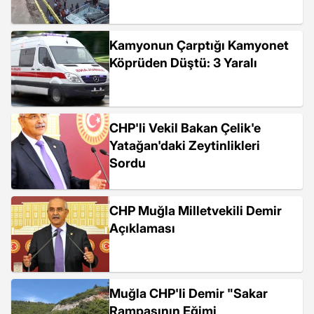
Kamyonun Çarptığı Kamyonet
Köprüden Düştü: 3 Yaralı
CHP'li Vekil Bakan Çelik'e
Yatağan'daki Zeytinlikleri
Sordu
CHP Muğla Milletvekili Demir
Açıklaması
Muğla CHP'li Demir "Sakar
Rampasının Eğimi