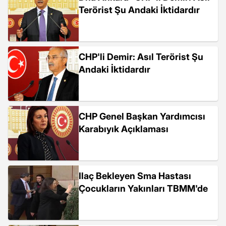
Terörist Şu Andaki İktidardır
CHP'li Demir: Asıl Terörist Şu
Andaki İktidardır
CHP Genel Başkan Yardımcısı
Karabıyık Açıklaması
Ilaç Bekleyen Sma Hastası
Çocukların Yakınları TBMM'de