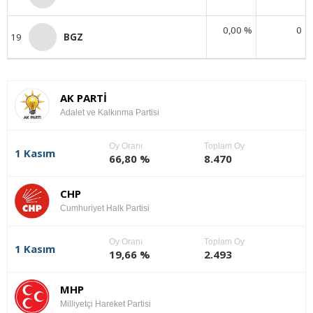
0,00 %
0
19
BGZ
AK PARTİ
Adalet ve Kalkınma Partisi
Oy Oranı
Toplam Oy
1 Kasım
66,80 %
8.470
CHP
Cumhuriyet Halk Partisi
Oy Oranı
Toplam Oy
1 Kasım
19,66 %
2.493
MHP
Milliyetçi Hareket Partisi