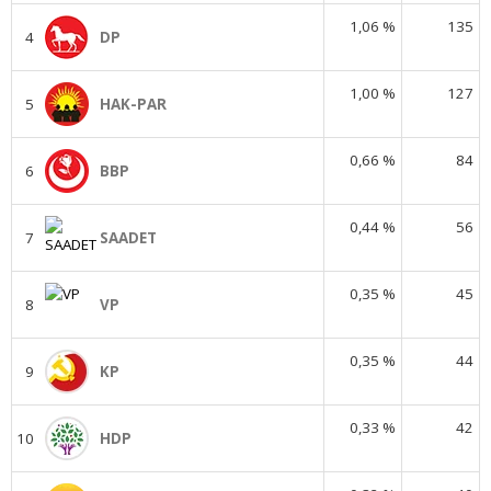
1,06 %
135
4
DP
1,00 %
127
5
HAK-PAR
0,66 %
84
6
BBP
0,44 %
56
7
SAADET
0,35 %
45
8
VP
0,35 %
44
9
KP
0,33 %
42
10
HDP