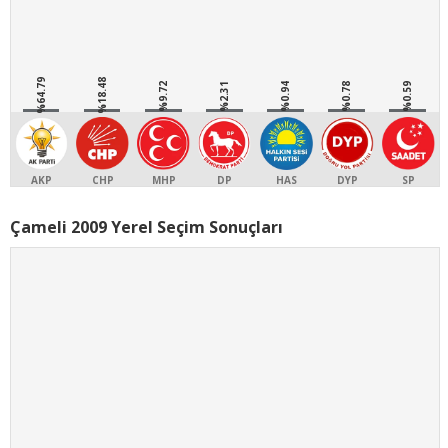
%64.79
%18.48
%9.72
%2.31
%0.94
%0.78
%0.59
AKP
CHP
MHP
DP
HAS
DYP
SP
Çameli 2009 Yerel Seçim Sonuçları