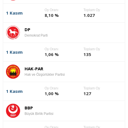
Oy Oranı
Toplam Oy
1 Kasım
8,10 %
1.027
DP
Demokrat Parti
Oy Oranı
Toplam Oy
1 Kasım
1,06 %
135
HAK-PAR
Hak ve Özgürlükler Partisi
Oy Oranı
Toplam Oy
1 Kasım
1,00 %
127
BBP
Büyük Birlik Partisi
Oy Oranı
Toplam Oy