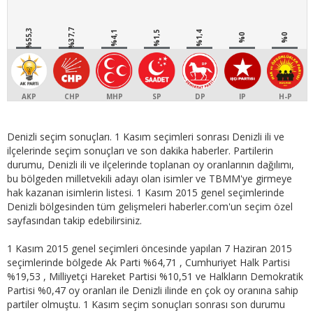
%55,3
%37,7
%4,1
%1,5
%1,4
%0
%0
AKP
CHP
MHP
SP
DP
IP
H-P
Denizli seçim sonuçları. 1 Kasım seçimleri sonrası Denizli ili ve
ilçelerinde seçim sonuçları ve son dakika haberler. Partilerin
durumu, Denizli ili ve ilçelerinde toplanan oy oranlarının dağılımı,
bu bölgeden milletvekili adayı olan isimler ve TBMM'ye girmeye
hak kazanan isimlerin listesi. 1 Kasım 2015 genel seçimlerinde
Denizli bölgesinden tüm gelişmeleri haberler.com'un seçim özel
sayfasından takip edebilirsiniz.
1 Kasım 2015 genel seçimleri öncesinde yapılan 7 Haziran 2015
seçimlerinde bölgede Ak Parti %64,71 , Cumhuriyet Halk Partisi
%19,53 , Milliyetçi Hareket Partisi %10,51 ve Halkların Demokratik
Partisi %0,47 oy oranları ile Denizli ilinde en çok oy oranına sahip
partiler olmuştu. 1 Kasım seçim sonuçları sonrası son durumu