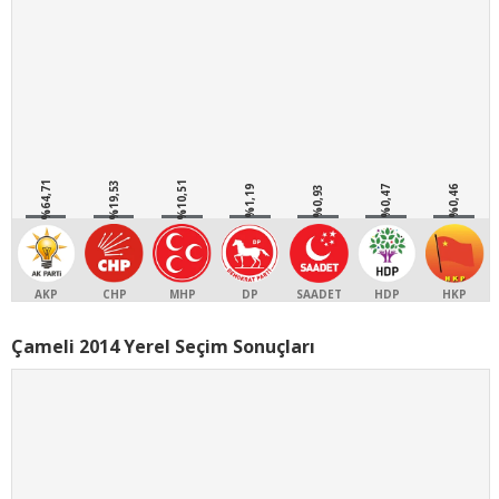
%64,71
%19,53
%10,51
%1,19
%0,93
%0,47
%0,46
AKP
CHP
MHP
DP
SAADET
HDP
HKP
Çameli 2014 Yerel Seçim Sonuçları