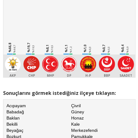
%66,8
%19,7
%8,1
%1,1
%1,0
%0,7
%0,4
%64,7
%19,5
%10,5
%1,2
%0,3
%0,3
%0,9
AKP
CHP
MHP
DP
H-P
BBP
SAADET
Sonuçlarını görmek istediğiniz ilçeye tıklayın:
Acıpayam
Çivril
Babadağ
Güney
Baklan
Honaz
Bekilli
Kale
Beyağaç
Merkezefendi
Bozkurt
Pamukkale