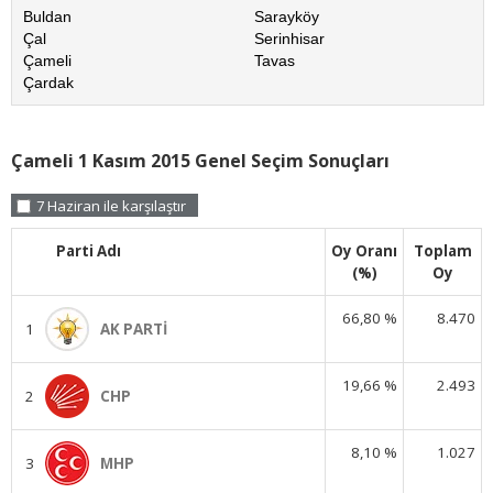
Buldan
Sarayköy
Çal
Serinhisar
Çameli
Tavas
Çardak
Çameli 1 Kasım 2015 Genel Seçim Sonuçları
7 Haziran ile karşılaştır
Parti Adı
Oy Oranı
Toplam
(%)
Oy
66,80 %
8.470
1
AK PARTİ
19,66 %
2.493
2
CHP
8,10 %
1.027
3
MHP