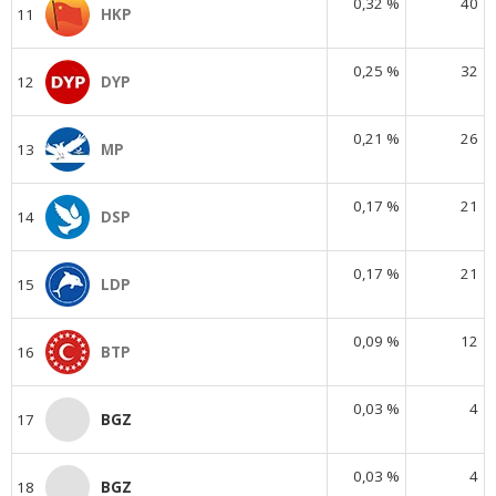
0,32 %
40
11
HKP
0,25 %
32
12
DYP
0,21 %
26
13
MP
0,17 %
21
14
DSP
0,17 %
21
15
LDP
0,09 %
12
16
BTP
0,03 %
4
17
BGZ
0,03 %
4
18
BGZ