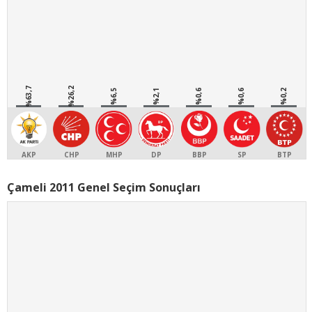
%63,7
%26,2
%6,5
%2,1
%0,6
%0,6
%0,2
AKP
CHP
MHP
DP
BBP
SP
BTP
Çameli 2011 Genel Seçim Sonuçları