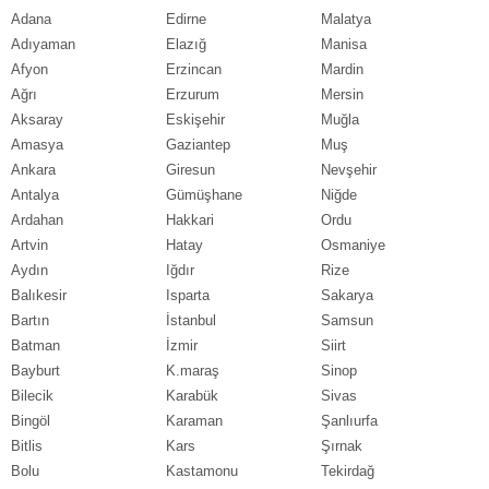
Adana
Edirne
Malatya
Adıyaman
Elazığ
Manisa
Afyon
Erzincan
Mardin
Ağrı
Erzurum
Mersin
Aksaray
Eskişehir
Muğla
Amasya
Gaziantep
Muş
Ankara
Giresun
Nevşehir
Antalya
Gümüşhane
Niğde
Ardahan
Hakkari
Ordu
Artvin
Hatay
Osmaniye
Aydın
Iğdır
Rize
Balıkesir
Isparta
Sakarya
Bartın
İstanbul
Samsun
Batman
İzmir
Siirt
Bayburt
K.maraş
Sinop
Bilecik
Karabük
Sivas
Bingöl
Karaman
Şanlıurfa
Bitlis
Kars
Şırnak
Bolu
Kastamonu
Tekirdağ