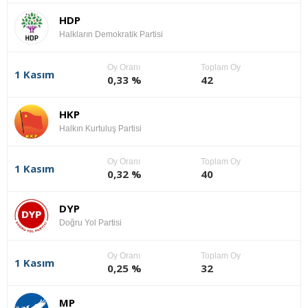
HDP
Halkların Demokratik Partisi
Oy Oranı
Toplam Oy
1 Kasım
0,33 %
42
HKP
Halkın Kurtuluş Partisi
Oy Oranı
Toplam Oy
1 Kasım
0,32 %
40
DYP
Doğru Yol Partisi
Oy Oranı
Toplam Oy
1 Kasım
0,25 %
32
MP