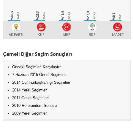
%49,5
%25,3
%11,9
%10,8
%40,9
%25,0
%16,3
%13,1
%0,7
%2,1
AK PARTİ
CHP
MHP
HDP
SAADET
Çameli Diğer Seçim Sonuçları
Önceki Seçimleri Karşılaştır
7 Haziran 2015 Genel Seçimleri
2014 Cumhurbaşkanlığı Seçimleri
2014 Yerel Seçimleri
2011 Genel Seçimleri
2010 Referandum Sonucu
2009 Yerel Seçimleri