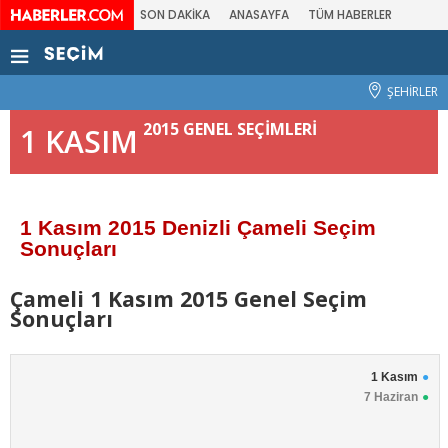
SON DAKİKA
ANASAYFA
TÜM HABERLER
ŞEHİRLER
2015 GENEL SEÇİMLERİ
1 KASIM
1 Kasım 2015 Denizli Çameli Seçim
Sonuçları
Çameli 1 Kasım 2015 Genel Seçim
Sonuçları
1 Kasım
7 Haziran