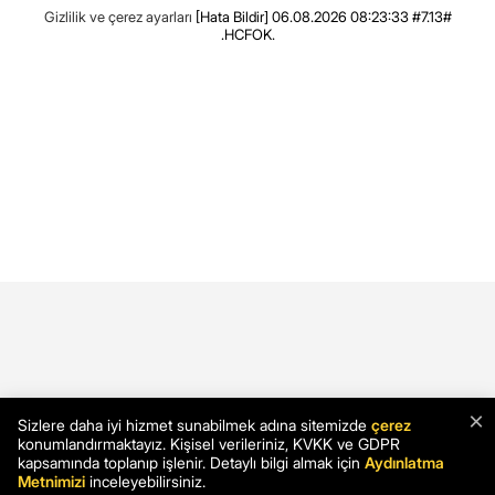
Gizlilik ve çerez ayarları
[Hata Bildir]
06.08.2026 08:23:33 #7.13#
.HCFOK.
×
Sizlere daha iyi hizmet sunabilmek adına sitemizde
çerez
konumlandırmaktayız. Kişisel verileriniz, KVKK ve GDPR
kapsamında toplanıp işlenir. Detaylı bilgi almak için
Aydınlatma
Metnimizi
inceleyebilirsiniz.