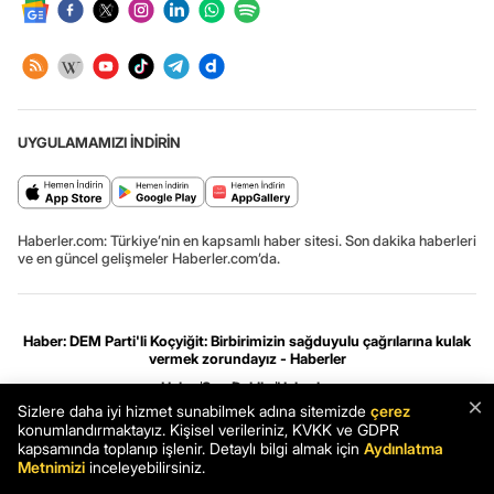
UYGULAMAMIZI İNDİRİN
Haberler.com: Türkiye’nin en kapsamlı haber sitesi. Son dakika haberleri
ve en güncel gelişmeler Haberler.com’da.
Haber: DEM Parti'li Koçyiğit: Birbirimizin sağduyulu çağrılarına kulak
vermek zorundayız - Haberler
Haber
Son Dakika
Haberler
×
Sizlere daha iyi hizmet sunabilmek adına sitemizde
çerez
konumlandırmaktayız. Kişisel verileriniz, KVKK ve GDPR
Gizlilik ve çerez ayarları
[Hata Bildir]
08.08.2026 09:30:17 #.0.3#
kapsamında toplanıp işlenir. Detaylı bilgi almak için
Aydınlatma
.HCFOK.
Metnimizi
inceleyebilirsiniz.