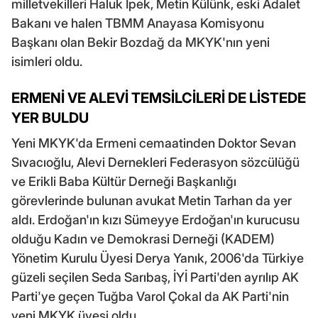
milletvekilleri Haluk İpek, Metin Külünk, eski Adalet
Bakanı ve halen TBMM Anayasa Komisyonu
Başkanı olan Bekir Bozdağ da MKYK'nın yeni
isimleri oldu.
ERMENİ VE ALEVİ TEMSİLCİLERİ DE LİSTEDE
YER BULDU
Yeni MKYK'da Ermeni cemaatinden Doktor Sevan
Sıvacıoğlu, Alevi Dernekleri Federasyon sözcülüğü
ve Erikli Baba Kültür Derneği Başkanlığı
görevlerinde bulunan avukat Metin Tarhan da yer
aldı. Erdoğan'ın kızı Sümeyye Erdoğan'ın kurucusu
olduğu Kadın ve Demokrasi Derneği (KADEM)
Yönetim Kurulu Üyesi Derya Yanık, 2006'da Türkiye
güzeli seçilen Seda Sarıbaş, İYİ Parti'den ayrılıp AK
Parti'ye geçen Tuğba Varol Çokal da AK Parti'nin
yeni MKYK üyesi oldu.