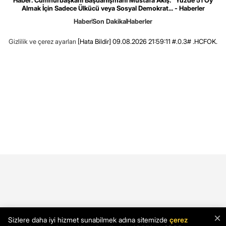
Almak İçin Sadece Ülkücü veya Sosyal Demokrat... - Haberler
Haber
Son Dakika
Haberler
Gizlilik ve çerez ayarları
[Hata Bildir]
09.08.2026 21:59:11 #.0.3# .HCFOK.
×
Sizlere daha iyi hizmet sunabilmek adına sitemizde
çerez