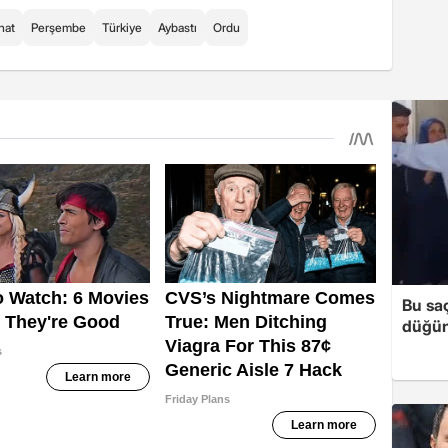
nat
Perşembe
Türkiye
Aybastı
Ordu
Bu sa
düğün 