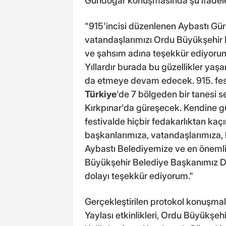
Gündoğar konuşmasında şu ifadeler
"915'incisi düzenlenen Aybastı Güre
vatandaşlarımızı Ordu Büyükşehir 
ve şahsım adına teşekkür ediyorum
Yıllardır burada bu güzellikler ya
da etmeye devam edecek. 915. fest
Türkiye
'de 7 bölgeden bir tanesi s
Kırkpınar'da güreşecek. Kendine g
festivalde hiçbir fedakarlıktan k
başkanlarımıza, vatandaşlarımıza,
Aybastı Belediyemize ve en önemli
Büyükşehir Belediye Başkanımız Dr
dolayı teşekkür ediyorum."
Gerçekleştirilen protokol konuşmal
Yaylası etkinlikleri, Ordu Büyükşeh