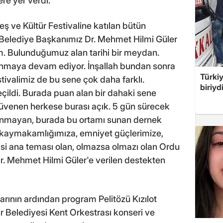
e yer verdi:
ş ve Kültür Festivaline katılan bütün
Belediye Başkanımız Dr. Mehmet Hilmi Güler
. Bulunduğumuz alan tarihi bir meydan.
şanmaya devam ediyor. İnşallah bundan sonra
Türki
ivalimiz de bu sene çok daha farklı.
biriyd
eçildi. Burada puan alan bir dahaki sene
üvenen herkese burası açık. 5 gün sürecek
açınmayan, burada bu ortamı sunan dernek
 kaymakamlığımıza, emniyet güçlerimize,
si ana teması olan, olmazsa olmazı olan Ordu
. Mehmet Hilmi Güler'e verilen destekten
arının ardından program Pelitözü Kızılot
ir Belediyesi Kent Orkestrası konseri ve