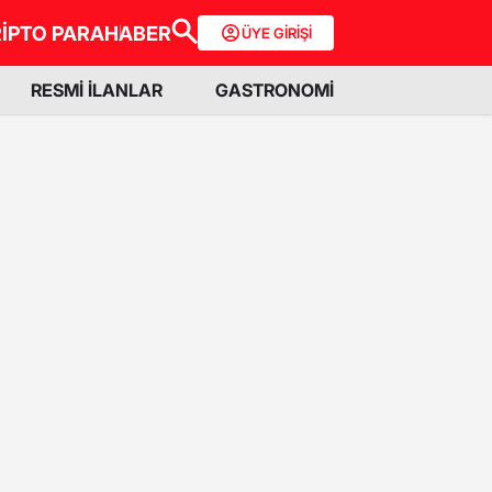
İPTO PARA
HABER
ÜYE GİRİŞİ
RESMİ İLANLAR
GASTRONOMİ