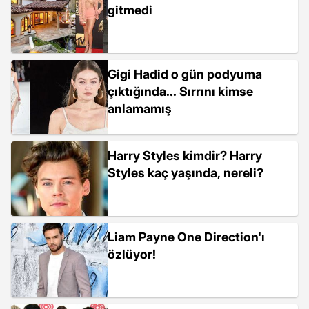
gitmedi
Gigi Hadid o gün podyuma
çıktığında... Sırrını kimse
anlamamış
Harry Styles kimdir? Harry
Styles kaç yaşında, nereli?
Liam Payne One Direction'ı
özlüyor!