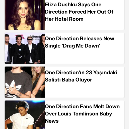
Eliza Dushku Says One
Direction Forced Her Out Of
Her Hotel Room
One Direction Releases New
Single 'Drag Me Down'
One Direction'ın 23 Yaşındaki
Solisti Baba Oluyor
One Direction Fans Melt Down
Over Louis Tomlinson Baby
News