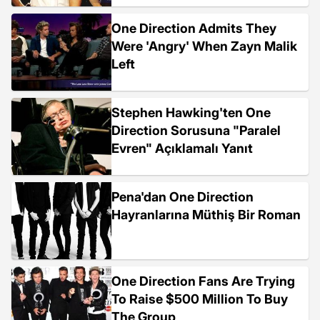
One Direction Admits They
Were 'Angry' When Zayn Malik
Left
Stephen Hawking'ten One
Direction Sorusuna "Paralel
Evren" Açıklamalı Yanıt
Pena'dan One Direction
Hayranlarına Müthiş Bir Roman
One Direction Fans Are Trying
To Raise $500 Million To Buy
The Group