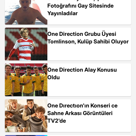
Fotoğrafını Gay Sitesinde
Yayınladılar
One Direction Grubu Üyesi
Tomlinson, Kulüp Sahibi Oluyor
One Direction Alay Konusu
Oldu
One Dırectıon'ın Konseri ce
Sahne Arkası Görüntüleri
TV2'de