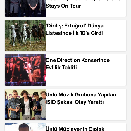
Stays On Tour
'Diriliş: Ertuğrul' Dünya
Listesinde İlk 10'a Girdi
One Direction Konserinde
Evlilik Teklifi
Ünlü Müzik Grubuna Yapılan
IŞİD Şakası Olay Yarattı
Ünlü Müzisyenin Çıplak