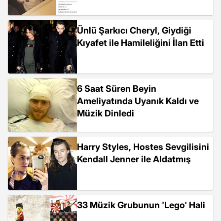
Ünlü Şarkıcı Cheryl, Giydiği
Kıyafet ile Hamileliğini İlan Etti
6 Saat Süren Beyin
Ameliyatında Uyanık Kaldı ve
Müzik Dinledi
Harry Styles, Hostes Sevgilisini
Kendall Jenner ile Aldatmış
33 Müzik Grubunun 'Lego' Hali