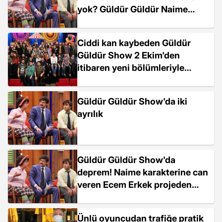
yok? Güldür Güldür Naime
karakterini canlandıran Ecem
Erkek programdan ayrıldı mı?
Ciddi kan kaybeden Güldür
Güldür Show 2 Ekim'den
itibaren yeni bölümleriyle
ekrana gelecek
Güldür Güldür Show'da iki
ayrılık
Güldür Güldür Show'da
deprem! Naime karakterine can
veren Ecem Erkek projeden
ayrıldı
Ünlü oyuncudan trafiğe pratik