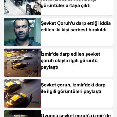
görüntüler ortaya çıktı
Şevket Çoruh'u darp ettiği iddia
edilen iki kişi serbest bırakıldı
İzmir'de darp edilen şevket
çoruh olayla ilgili görüntü
paylaştı
Şevket çoruh, izmir'deki darp
ile ilgili görüntüleri paylaştı
Oyuncu şevket çoruh'a izmir'de