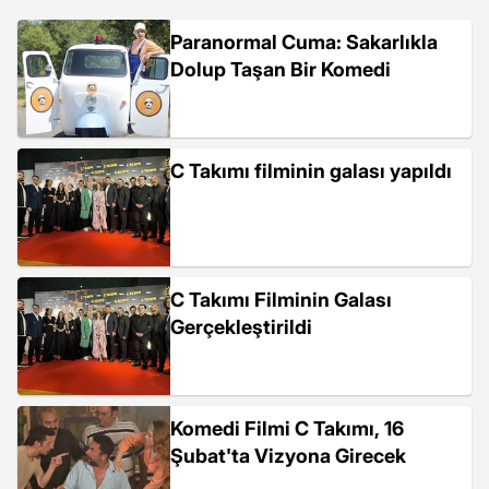
Paranormal Cuma: Sakarlıkla
Dolup Taşan Bir Komedi
C Takımı filminin galası yapıldı
C Takımı Filminin Galası
Gerçekleştirildi
Komedi Filmi C Takımı, 16
Şubat'ta Vizyona Girecek