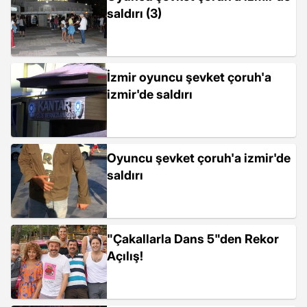
saldırı (3)
İzmir oyuncu şevket çoruh'a
izmir'de saldırı
Oyuncu şevket çoruh'a izmir'de
saldırı
"Çakallarla Dans 5"den Rekor
Açılış!