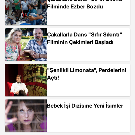
Filminde Ezber Bozdu
Çakallarla Dans "Sıfır Sıkıntı"
Filminin Çekimleri Başladı
"Şenlikli Limonata", Perdelerini
Açtı!
Bebek İşi Dizisine Yeni İsimler