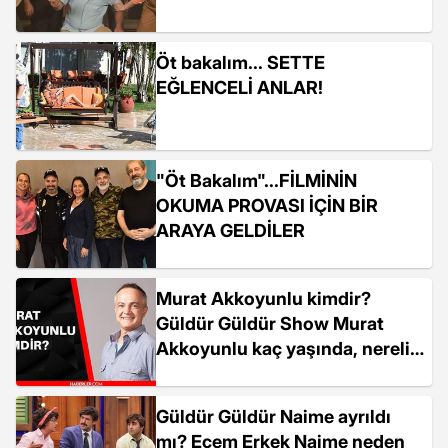
Öt bakalım... SETTE
EĞLENCELİ ANLAR!
"Öt Bakalım"...FİLMİNİN
OKUMA PROVASI İÇİN BİR
ARAYA GELDİLER
Murat Akkoyunlu kimdir?
Güldür Güldür Show Murat
Akkoyunlu kaç yaşında, nereli?
Murat Akkoyunlu Güldür
Güldür'den ayrıldı mı?
Güldür Güldür Naime ayrıldı
mı? Ecem Erkek Naime neden