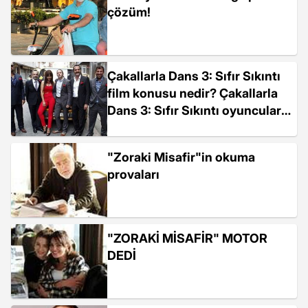
çözüm!
Çakallarla Dans 3: Sıfır Sıkıntı
film konusu nedir? Çakallarla
Dans 3: Sıfır Sıkıntı oyuncuları
kimdir?
"Zoraki Misafir"in okuma
provaları
"ZORAKİ MİSAFİR" MOTOR
DEDİ