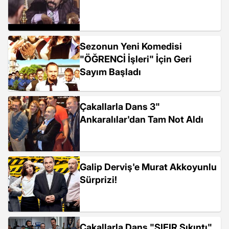
Sezonun Yeni Komedisi
"ÖĞRENCİ İşleri" İçin Geri
Sayım Başladı
Çakallarla Dans 3"
Ankaralılar'dan Tam Not Aldı
Galip Derviş'e Murat Akkoyunlu
Sürprizi!
Çakallarla Dans "SIFIR Sıkıntı"