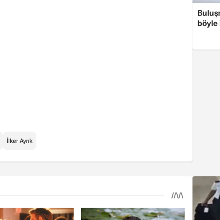
Buluşm
böyle 
İlker Ayrık