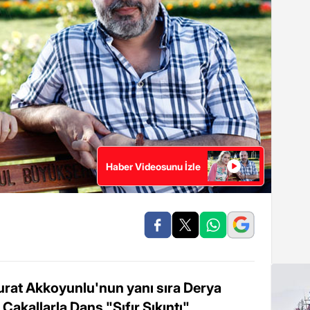
Haber Videosunu İzle
Murat Akkoyunlu'nun yanı sıra Derya
Çakallarla Dans "Sıfır Sıkıntı"