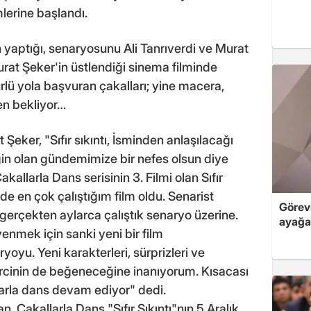
mlerine başlandı.
 yaptığı, senaryosunu Ali Tanrıverdi ve Murat
urat Şeker'in üstlendiği sinema filminde
ürlü yola başvuran çakalları; yine macera,
en bekliyor…
Şeker, "Sıfır sıkıntı, İsminden anlaşılacağı
gin olan gündemimize bir nefes olsun diye
akallarla Dans serisinin 3. Filmi olan Sıfır
de en çok çalıştığım film oldu. Senarist
Görev
e gerçekten aylarca çalıştık senaryo üzerine.
ayağa 
yenmek için sanki yeni bir film
yu. Yeni karakterleri, sürprizleri ve
ircinin de beğeneceğine inanıyorum. Kısacası
arla dans devam ediyor" dedi.
an, Çakallarla Dans "Sıfır Sıkıntı"nın 5 Aralık