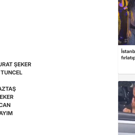
F
İstanb
fırlat
MURAT ŞEKER
 TUNCEL
YAZTAŞ
ŞEKER
ZCAN
AYIM