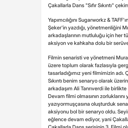
Çakallarla Dans "Sıfır Sıkıntı" çeki
Yapımcılığını Sugarworkz & TAFF'ın
Şeker'in yazdığı, yönetmenliğini M
arkadaşlarının mutluluğu için her t
aksiyon ve kahkaha dolu bir serüv
Filmin senaristi ve yönetmeni Murat 
üzere toplum olarak fazlasıyla ger
tasarladığımız yeni filmimizin adı. Ç
Sıkıntı benim senaryo olarak üzerin
arkadaşım Ali Tanrıverdi ile birlikt
Devam filmi olmasının zorluklarını 
yazıyormuşçasına oluşturduk senaryo
aksiyonu bol bir senaryo oldu. Sey
eğlence devam ediyor, yani Çakall
Çakallarla Dans serisinin 3. Filmi ol