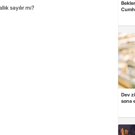
Beklen
llık sayılır mı?
Cumhu
Dev zi
sona e