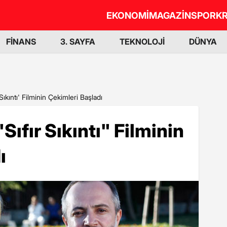
EKONOMİ
MAGAZİN
SPOR
KR
FİNANS
3. SAYFA
TEKNOLOJİ
DÜNYA
Sıkıntı' Filminin Çekimleri Başladı
Sıfır Sıkıntı" Filminin
ı