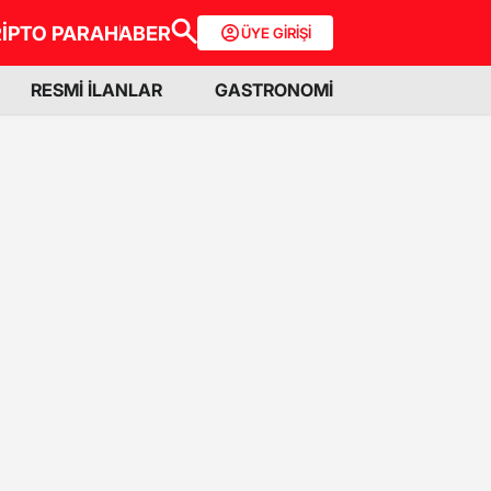
İPTO PARA
HABER
ÜYE GİRİŞİ
RESMİ İLANLAR
GASTRONOMİ