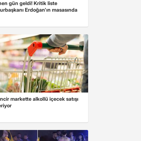
en gün geldi! Kritik liste
rbaşkanı Erdoğan'ın masasında
ncir markette alkollü içecek satışı
riyor