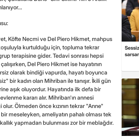
nlanıyor…
usu:
t, Köfte Necmi ve Del Piero Hikmet, mahpus
oşuluyla kurtulduğu için, topluma tekrar
Sessiz
sarsan
rup terapisine gider. Tedavi sonrası hepsi
lışırken, Del Piero Hikmet ise hayatının
rsiz olarak bindiği vapurda, hayatı boyunca
" bir kadın olan Mihriban ile tanışır. İkili gün
rine aşık oluyordur. Hayatında ilk defa bir
 evlenme kararı alır. Mihriban'ın annesi
ği olur. Ölmeden önce kızının tekrar "Anne"
r meseleyken, ameliyatın pahalı olması tek
çakallık yapmadan bulunması zor bir meblağdır.