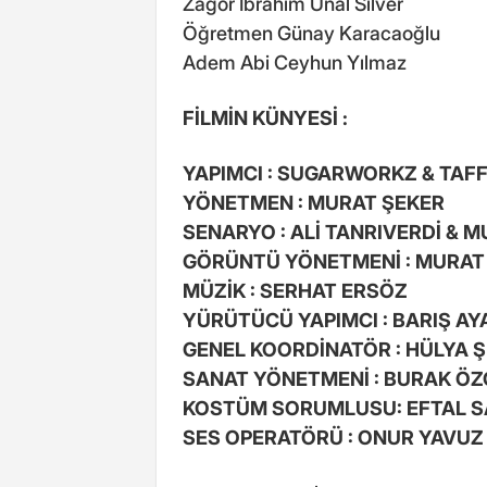
Zagor İbrahim Ünal Silver
Öğretmen Günay Karacaoğlu
Adem Abi Ceyhun Yılmaz
FİLMİN KÜNYESİ :
YAPIMCI : SUGARWORKZ & TAF
YÖNETMEN : MURAT ŞEKER
SENARYO : ALİ TANRIVERDİ & 
GÖRÜNTÜ YÖNETMENİ : MURAT
MÜZİK : SERHAT ERSÖZ
YÜRÜTÜCÜ YAPIMCI : BARIŞ A
GENEL KOORDİNATÖR : HÜLYA 
SANAT YÖNETMENİ : BURAK Ö
KOSTÜM SORUMLUSU: EFTAL S
SES OPERATÖRÜ : ONUR YAVUZ