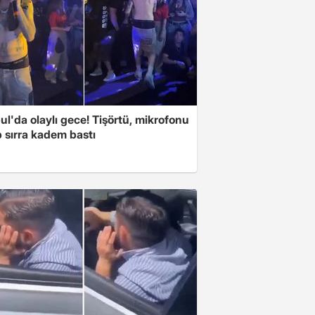
ul'da olaylı gece! Tişörtü, mikrofonu
ıp sırra kadem bastı