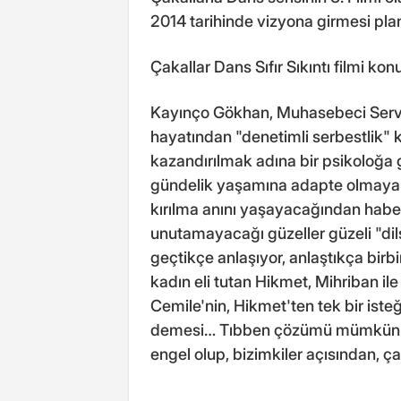
2014 tarihinde vizyona girmesi pla
Çakallar Dans Sıfır Sıkıntı filmi kon
Kayınço Gökhan, Muhasebeci Serve
hayatından "denetimli serbestlik" k
kazandırılmak adına bir psikoloğa g
gündelik yaşamına adapte olmaya ça
kırılma anını yaşayacağından habe
unutamayacağı güzeller güzeli "dilsiz
geçtikçe anlaşıyor, anlaştıkça birbi
kadın eli tutan Hikmet, Mihriban ile
Cemile'nin, Hikmet'ten tek bir iste
demesi… Tıbben çözümü mümkün bi
engel olup, bizimkiler açısından, 