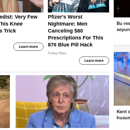
Bu re
soyun
Kent d
husume