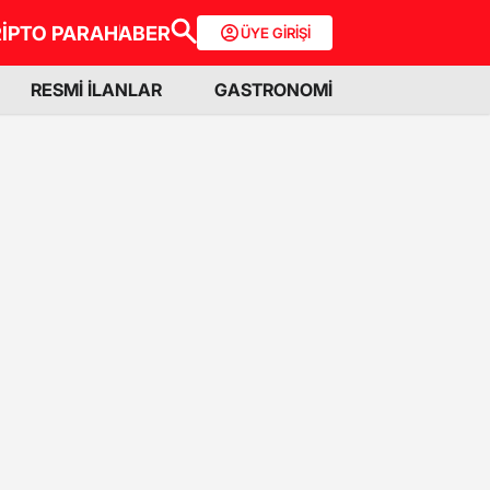
İPTO PARA
HABER
ÜYE GİRİŞİ
RESMİ İLANLAR
GASTRONOMİ