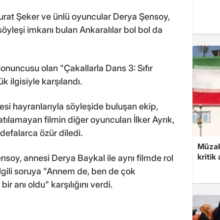
rat Şeker ve ünlü oyuncular Derya Şensoy,
öyleşi imkanı bulan Ankaralılar bol bol da
n sonuncusu olan "Çakallarla Dans 3: Sıfır
k ilgisiyle karşılandı.
esi hayranlarıyla söyleşide buluşan ekip,
tılamayan filmin diğer oyuncuları İlker Ayrık,
efalarca özür diledi.
Müzak
kritik
ensoy, annesi Derya Baykal ile aynı filmde rol
ilgili soruya "Annem de, ben de çok
ir anı oldu" karşılığını verdi.