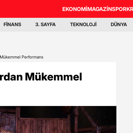
EKONOMİ
MAGAZİN
SPOR
KR
FİNANS
3. SAYFA
TEKNOLOJİ
DÜNYA
n Mükemmel Performans
lardan Mükemmel