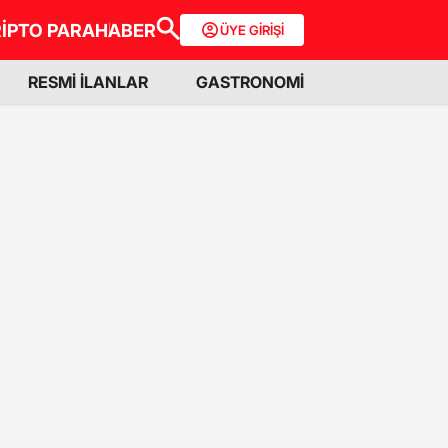
İPTO PARA
HABER
ÜYE GİRİŞİ
RESMİ İLANLAR
GASTRONOMİ