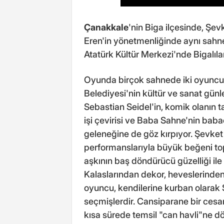
Çanakkale
'nin Biga ilçesinde, Ş
Eren'in yönetmenliğinde aynı sahn
Atatürk Kültür Merkezi'nde Bigalıla
Oyunda birçok sahnede iki oyuncu d
Belediyesi'nin kültür ve sanat gün
Sebastian Seidel'in, komik olanın t
işi çevirisi ve Baba Sahne'nin bab
geleneğine de göz kırpıyor. Şevk
performanslarıyla büyük beğeni to
aşkının baş döndürücü güzelliği ile
Kalaslarından dekor, heveslerinde
oyuncu, kendilerine kurban olarak
seçmişlerdir. Cansiparane bir cesar
kısa sürede temsil "can havli"ne dön