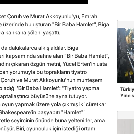
evket Çoruh ve Murat Akkoyunlu'yu, Emrah
e üzerinde buluşturan "Bir Baba Hamlet", Biga
ra kahkaha şöleni yaşattı.
a dakikalarca alkış aldılar. Biga
leri kapsamında sahne alan "Bir Baba Hamlet",
adını çıkaran özgün metni, Yücel Erten'in usta
acan yorumuyla bu toprakların tiyatro
et Çoruh ve Murat Akkoyunlu'nun muhteşem
pladığı 'Bir Baba Hamlet': "Tiyatro yapma
Türkiy
Yine s
 aptallaştırıcı büyüsüne ayna tutuyor.
n oyun yapmak üzere yola çıkmış iki cüretkar
 Shakespeare'in başyapıtı "Hamlet"i
etle seyircinin önünde buna yeltenirler, ama
üşür. Biri, oyunculuk için istediği ortamı