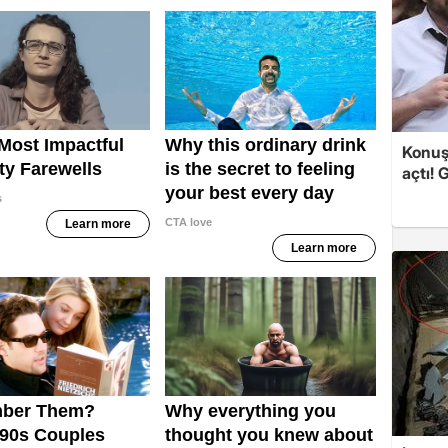
Konuşa
açtı! 