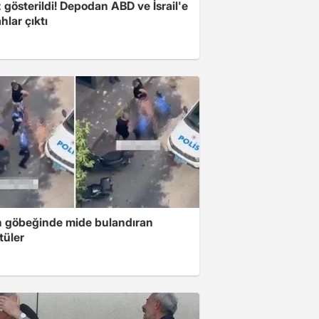
z gösterildi! Depodan ABD ve İsrail'e
ahlar çıktı
n göbeğinde mide bulandıran
tüler