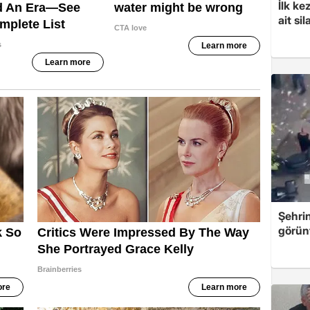
İlk ke
ait sil
Şehri
görün