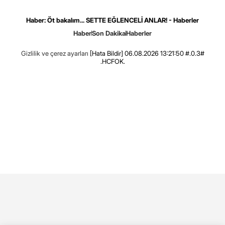
Haber: Öt bakalım... SETTE EĞLENCELİ ANLAR! - Haberler
Haber
Son Dakika
Haberler
Gizlilik ve çerez ayarları
[Hata Bildir]
06.08.2026 13:21:50 #.0.3#
.HCFOK.