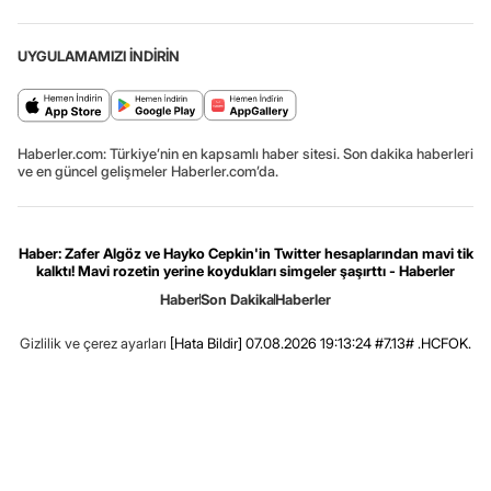
UYGULAMAMIZI İNDİRİN
Haberler.com: Türkiye’nin en kapsamlı haber sitesi. Son dakika haberleri
ve en güncel gelişmeler Haberler.com’da.
Haber: Zafer Algöz ve Hayko Cepkin'in Twitter hesaplarından mavi tik
kalktı! Mavi rozetin yerine koydukları simgeler şaşırttı - Haberler
Haber
Son Dakika
Haberler
Gizlilik ve çerez ayarları
[Hata Bildir]
07.08.2026 19:13:24 #7.13# .HCFOK.