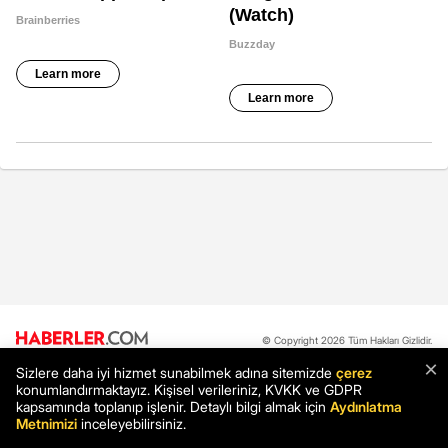
© Copyright 2026 Tüm Hakları Gizlidir.
×
Sizlere daha iyi hizmet sunabilmek adına sitemizde
çerez
konumlandırmaktayız. Kişisel verileriniz, KVKK ve GDPR
Hakkımızda
Reklam
İletişim
Künye
Yayın İlkeleri
kapsamında toplanıp işlenir. Detaylı bilgi almak için
Aydınlatma
Metnimizi
inceleyebilirsiniz.