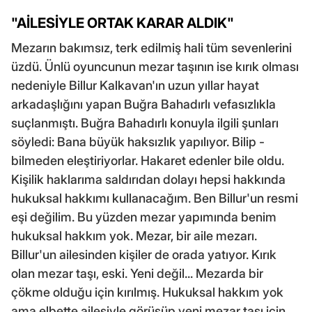
"AİLESİYLE ORTAK KARAR ALDIK"
Mezarın bakımsız, terk edilmiş hali tüm sevenlerini
üzdü. Ünlü oyuncunun mezar taşının ise kırık olması
nedeniyle Billur Kalkavan'ın uzun yıllar hayat
arkadaşlığını yapan Buğra Bahadırlı vefasızlıkla
suçlanmıştı. Buğra Bahadırlı konuyla ilgili şunları
söyledi: Bana büyük haksızlık yapılıyor. Bilip -
bilmeden eleştiriyorlar. Hakaret edenler bile oldu.
Kişilik haklarıma saldırıdan dolayı hepsi hakkında
hukuksal hakkımı kullanacağım. Ben Billur'un resmi
eşi değilim. Bu yüzden mezar yapımında benim
hukuksal hakkım yok. Mezar, bir aile mezarı.
Billur'un ailesinden kişiler de orada yatıyor. Kırık
olan mezar taşı, eski. Yeni değil... Mezarda bir
çökme olduğu için kırılmış. Hukuksal hakkım yok
ama elbette ailesiyle görüşüp yeni mezar taşı için