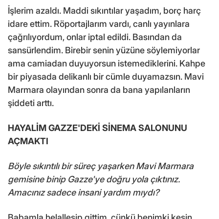
İşlerim azaldı. Maddi sıkıntılar yaşadım, borç harç
idare ettim. Röportajlarım vardı, canlı yayınlara
çağrılıyordum, onlar iptal edildi. Basından da
sansürlendim. Birebir senin yüzüne söylemiyorlar
ama camiadan duyuyorsun istemediklerini. Kahpe
bir piyasada delikanlı bir cümle duyamazsın. Mavi
Marmara olayından sonra da bana yapılanların
şiddeti arttı.
HAYALİM GAZZE'DEKİ SİNEMA SALONUNU
AÇMAKTI
Böyle sıkıntılı bir süreç yaşarken Mavi Marmara
gemisine binip Gazze'ye doğru yola çıktınız.
Amacınız sadece insani yardım mıydı?
Babamla helalleşip gittim, çünkü benimki kesin