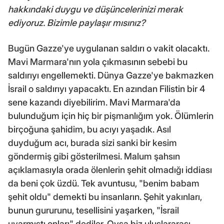
hakkındaki duygu ve düşüncelerinizi merak
ediyoruz. Bizimle paylaşır mısınız?
Bugün Gazze'ye uygulanan saldırı o vakit olacaktı.
Mavi Marmara'nın yola çıkmasının sebebi bu
saldırıyı engellemekti. Dünya Gazze'ye bakmazken
İsrail o saldırıyı yapacaktı. En azından Filistin bir 4
sene kazandı diyebilirim. Mavi Marmara'da
bulunduğum için hiç bir pişmanlığım yok. Ölümlerin
birçoğuna şahidim, bu acıyı yaşadık. Asıl
duyduğum acı, burada sizi sanki bir kesim
göndermiş gibi gösterilmesi. Malum şahsın
açıklamasıyla orada ölenlerin şehit olmadığı iddiası
da beni çok üzdü. Tek avuntusu, "benim babam
şehit oldu" demekti bu insanların. Şehit yakınları,
bunun gururunu, tesellisini yaşarken, "İsrail
uyarmıştı onları" dediler. Oysa biz uluslararası