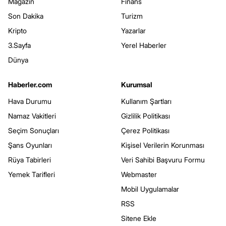
Magazin
Finans
Son Dakika
Turizm
Kripto
Yazarlar
3.Sayfa
Yerel Haberler
Dünya
Haberler.com
Kurumsal
Hava Durumu
Kullanım Şartları
Namaz Vakitleri
Gizlilik Politikası
Seçim Sonuçları
Çerez Politikası
Şans Oyunları
Kişisel Verilerin Korunması
Rüya Tabirleri
Veri Sahibi Başvuru Formu
Yemek Tarifleri
Webmaster
Mobil Uygulamalar
RSS
Sitene Ekle