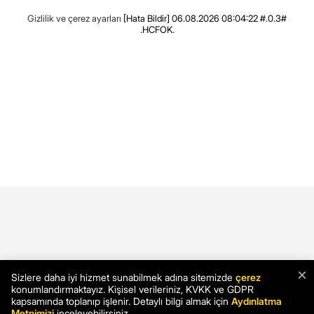
Gizlilik ve çerez ayarları
[Hata Bildir]
06.08.2026 08:04:22 #.0.3#
.HCFOK.
×
Sizlere daha iyi hizmet sunabilmek adına sitemizde
çerez
konumlandırmaktayız. Kişisel verileriniz, KVKK ve GDPR
kapsamında toplanıp işlenir. Detaylı bilgi almak için
Aydınlatma
Metnimizi
inceleyebilirsiniz.