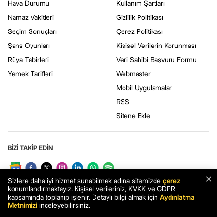
Hava Durumu
Kullanım Şartları
Namaz Vakitleri
Gizlilik Politikası
Seçim Sonuçları
Çerez Politikası
Şans Oyunları
Kişisel Verilerin Korunması
Rüya Tabirleri
Veri Sahibi Başvuru Formu
Yemek Tarifleri
Webmaster
Mobil Uygulamalar
RSS
Sitene Ekle
BİZİ TAKİP EDİN
×
Sizlere daha iyi hizmet sunabilmek adına sitemizde
çerez
konumlandırmaktayız. Kişisel verileriniz, KVKK ve GDPR
kapsamında toplanıp işlenir. Detaylı bilgi almak için
Aydınlatma
Metnimizi
inceleyebilirsiniz.