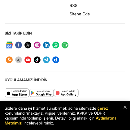
RSS
Sitene Ekle
BİZİ TAKİP EDİN
UYGULAMAMIZI İNDİRİN
Haberler.com: Türkiye’nin en kapsamlı haber sitesi. Son dakika haberleri
×
Sizlere daha iyi hizmet sunabilmek adına sitemizde
çerez
ve en güncel gelişmeler Haberler.com’da.
konumlandırmaktayız. Kişisel verileriniz, KVKK ve GDPR
kapsamında toplanıp işlenir. Detaylı bilgi almak için
Aydınlatma
Metnimizi
inceleyebilirsiniz.