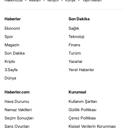
Hakkımızda
Reklam
İletişim
Künye
Yayın İlkeleri
Haberler
Son Dakika
Ekonomi
Sağlık
Spor
Teknoloji
Magazin
Finans
Son Dakika
Turizm
Kripto
Yazarlar
3.Sayfa
Yerel Haberler
Dünya
Haberler.com
Kurumsal
Hava Durumu
Kullanım Şartları
Namaz Vakitleri
Gizlilik Politikası
Seçim Sonuçları
Çerez Politikası
Şans Oyunları
Kişisel Verilerin Korunması