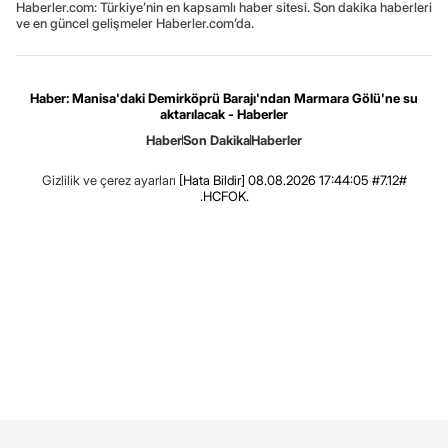
Haberler.com: Türkiye’nin en kapsamlı haber sitesi. Son dakika haberleri
ve en güncel gelişmeler Haberler.com’da.
Haber: Manisa'daki Demirköprü Barajı'ndan Marmara Gölü'ne su
aktarılacak - Haberler
Haber
Son Dakika
Haberler
Gizlilik ve çerez ayarları
[Hata Bildir]
08.08.2026 17:44:05 #7.12#
.HCFOK.