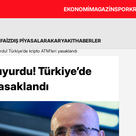
EKONOMİ
MAGAZİN
SPOR
KR
A
FAİZ
DIŞ PİYASALAR
AKARYAKIT
HABERLER
u! Türkiye’de kripto ATM’leri yasaklandı
yurdu! Türkiye’de
yasaklandı