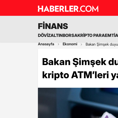
FİNANS
DÖVİZ
ALTIN
BORSA
KRİPTO PARA
EMTİ
Anasayfa
Ekonomi
Bakan Şimşek duyurd
Bakan Şimşek du
kripto ATM’leri 