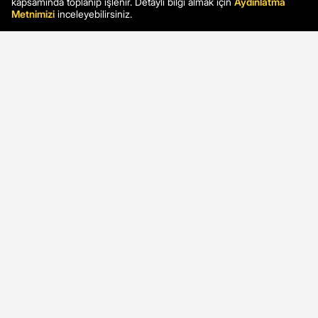
kapsamında toplanıp işlenir. Detaylı bilgi almak için
Aydınlatma
Metnimizi
inceleyebilirsiniz.