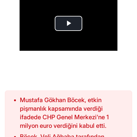
Mustafa Gökhan Böcek, etkin
pişmanlık kapsamında verdiği
ifadede CHP Genel Merkezi'ne 1
milyon euro verdiğini kabul etti.
Böcek, Veli Ağbaba tarafından