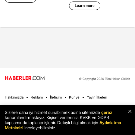
© Copyright 2026 Tüm Hakları Gizlidir.
Hakkımızda
Reklam
İletişim
Künye
Yayın İlkeleri
×
Sizlere daha iyi hizmet sunabilmek adına sitemizde
çerez
Haberler
Son Dakika
konumlandırmaktayız. Kişisel verileriniz, KVKK ve GDPR
kapsamında toplanıp işlenir. Detaylı bilgi almak için
Aydınlatma
Ekonomi
Sağlık
Metnimizi
inceleyebilirsiniz.