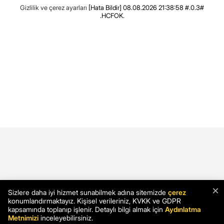
Gizlilik ve çerez ayarları
[Hata Bildir]
08.08.2026 21:38:58 #.0.3#
.HCFOK.
×
Sizlere daha iyi hizmet sunabilmek adına sitemizde
çerez
konumlandırmaktayız. Kişisel verileriniz, KVKK ve GDPR
kapsamında toplanıp işlenir. Detaylı bilgi almak için
Aydınlatma
Metnimizi
inceleyebilirsiniz.