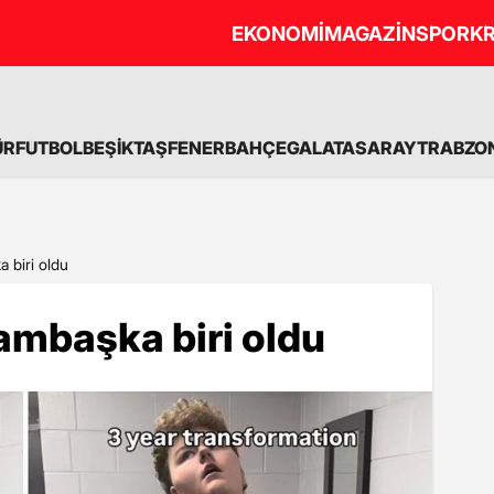
EKONOMİ
MAGAZİN
SPOR
KR
ÜR
FUTBOL
BEŞİKTAŞ
FENERBAHÇE
GALATASARAY
TRABZO
a biri oldu
bambaşka biri oldu