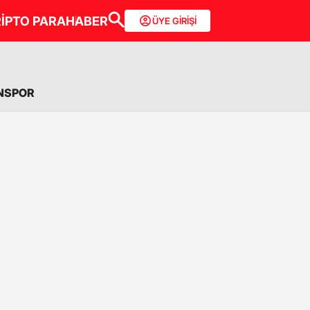
İPTO PARA
HABER
ÜYE GİRİŞİ
NSPOR