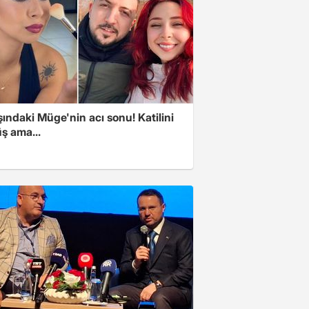
ındaki Müge'nin acı sonu! Katilini
ş ama...