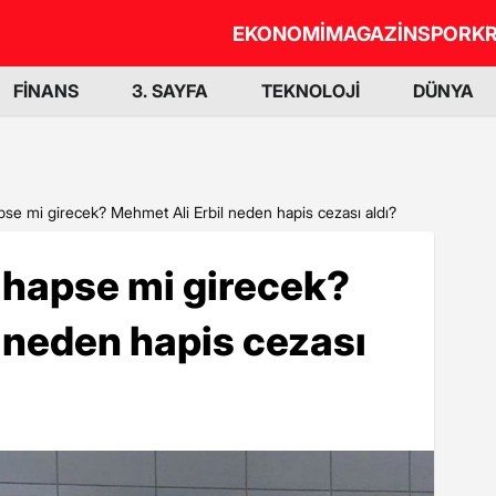
EKONOMİ
MAGAZİN
SPOR
KR
FİNANS
3. SAYFA
TEKNOLOJİ
DÜNYA
pse mi girecek? Mehmet Ali Erbil neden hapis cezası aldı?
 hapse mi girecek?
 neden hapis cezası