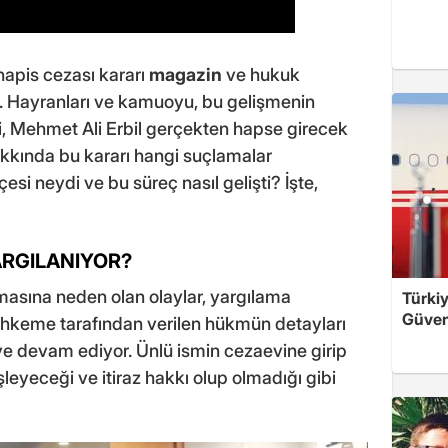
hapis cezası kararı
magazin
ve hukuk
. Hayranları ve kamuoyu, bu gelişmenin
ki, Mehmet Ali Erbil gerçekten hapse girecek
kkında bu kararı hangi suçlamalar
si neydi ve bu süreç nasıl gelişti? İşte,
ARGILANIYOR?
lmasına neden olan olaylar, yargılama
Türkiy
Güven
mahkeme tarafından verilen hükmün detayları
 devam ediyor. Ünlü ismin cezaevine girip
şleyeceği ve itiraz hakkı olup olmadığı gibi