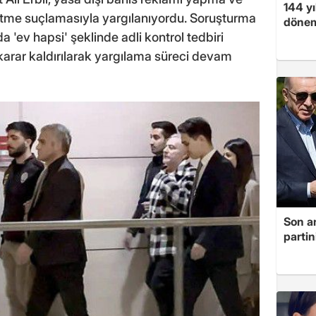
144 yı
k etme suçlamasıyla yargılanıyordu. Soruşturma
dönem
 'ev hapsi' şeklinde adli kontrol tedbiri
arar kaldırılarak yargılama süreci devam
Son a
partin