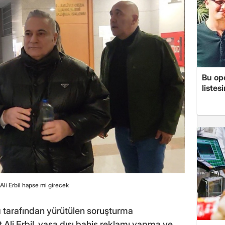
Bu op
listes
li Erbil hapse mi girecek
ı
tarafından yürütülen soruşturma
i Erbil, yasa dışı bahis reklamı yapma ve