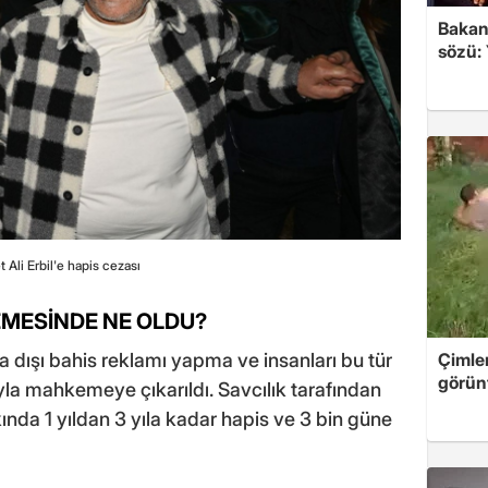
Bakan
sözü:
Ali Erbil'e hapis cezası
EMESİNDE NE OLDU?
 dışı bahis reklamı yapma ve insanları bu tür
Çimle
görünt
yla mahkemeye çıkarıldı. Savcılık tarafından
nda 1 yıldan 3 yıla kadar hapis ve 3 bin güne