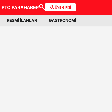
İPTO PARA
HABER
ÜYE GİRİŞİ
RESMİ İLANLAR
GASTRONOMİ