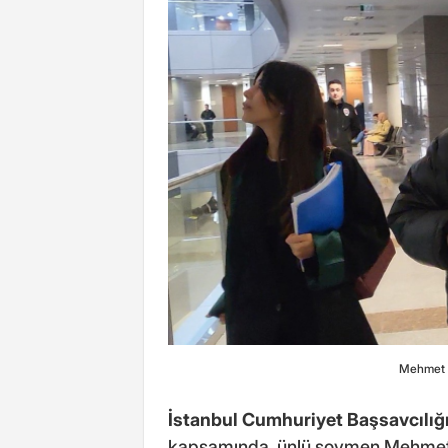
Mehmet A
İstanbul Cumhuriyet Başsavcılığ
kapsamında, ünlü şovmen Mehmet Al